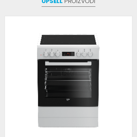
UPSELL
PROIZVODI