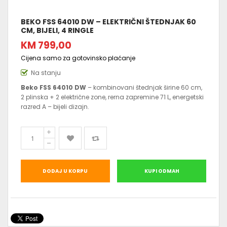
BEKO FSS 64010 DW – ELEKTRIČNI ŠTEDNJAK 60
CM, BIJELI, 4 RINGLE
KM 799,00
Cijena samo za gotovinsko plaćanje
Na stanju
Beko FSS 64010 DW
– kombinovani štednjak širine 60 cm,
2 plinska + 2 električne zone, rerna zapremine 71 L, energetski
razred A – bijeli dizajn.
DODAJ U KORPU
KUPI ODMAH