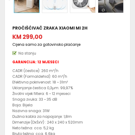
PROČIŠĆIVAČ ZRAKA XIAOMI MI 2H
KM 299,00
Cijena samo za gotovinsko plaćanje
Na stanju
GARANCIJA: 12 MJESECI
CADR (čestice): 260 m³/h
CADR (Formaldehid): 60 m³/h
Efektivna pokrivenost: 18 ~ 31m²
Uklanjanje čestica 0,3µm: 99,97%
Životni vijek filtera: 6 ~ 12 mjeseci
Snaga zvuka: 33 ~ 35 dB
Boja: Bijela
Nazivna snaga: 31W
Dužina kabla za napajanje: 1,8m
Dimenzije (DxŠxV) : 240 x 240 x 520mm
Neto težina: cca. 5,2 kg
Bruto težina: cca. 6.6kg