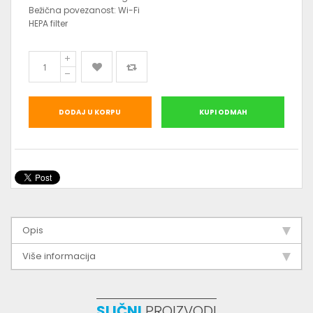
Bežična povezanost: Wi-Fi
HEPA filter
DODAJ U KORPU
KUPI ODMAH
Opis
Više informacija
SLIČNI
PROIZVODI