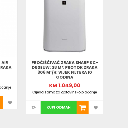
koji pomaže u uklanjanju neugodnih mirisa, alergena,
 cijeloj sobi. Kao rezultat toga, vaš dom će biti pun
cizno mjerenje temperature, vlage, količine prašine i
jući njima, optimalni je rad uređaja prilagođen
tetne čestice i deaktiviraju ih, čineći zrak čistim i
 AIR
PROČIŠĆIVAČ ZRAKA SHARP KC-
PROČ
ZRAKA
D50EUW; 38 M²; PROTOK ZRAKA
306 M³/H; VIJEK FILTERA 10
GODINA
Cijen
KM 1.049,00
aćanje
Cijena samo za gotovinsko plaćanje
KUPI ODMAH