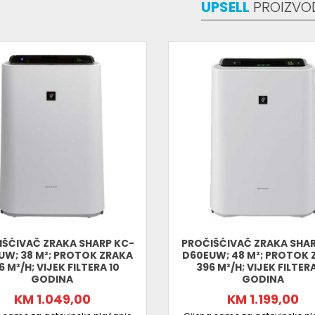
UPSELL
PROIZVO
IŠĆIVAČ ZRAKA SHARP KC-
PROČIŠĆIVAČ ZRAKA SHAR
UW; 38 M²; PROTOK ZRAKA
D60EUW; 48 M²; PROTOK 
6 M³/H; VIJEK FILTERA 10
396 M³/H; VIJEK FILTERA
GODINA
GODINA
KM 1.049,00
KM 1.199,00