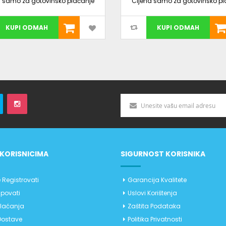
a samo za gotovinsko plaćanje
Cijena samo za gotovinsko pl
KUPI ODMAH
KUPI ODMAH
KORISNICIMA
SIGURNOST KORISNIKA
 Registrovati
Garancija Kvalitete
povati
Uslovi Korištenja
Plaćanja
Zaštita Podataka
Dostave
Politika Privatnosti