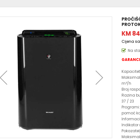
PROČIŠĆ
PROTOK 
KM 84
Cijena s
Na st
GARANCI
Kapacitet
Maksimala
m³/h
Broj rasp
Razina buk
37 / 23
Programi:
pomoć k
Informaci
Indikator
Pokazatelj
Maksimaln