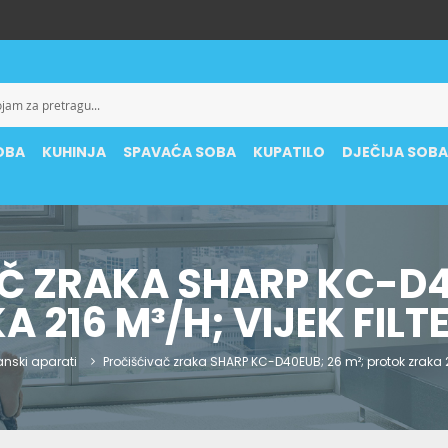
OBA
KUHINJA
SPAVAĆA SOBA
KUPATILO
DJEČIJA SOB
Č ZRAKA SHARP KC-D40
 216 M³/H; VIJEK FILT
anski aparati
Pročišćivač zraka SHARP KC-D40EUB; 26 m²; protok zraka 21