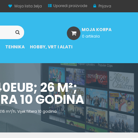
Uporedi proizvode
Moja lista želja
Prijava
MOJA KORPA
0 artikala
A
TEHNIKA
HOBBY, VRT I ALATI
EUB; 26 M²;
ERA 10 GODINA
6 m³/h; Vijek filtera 10 godina