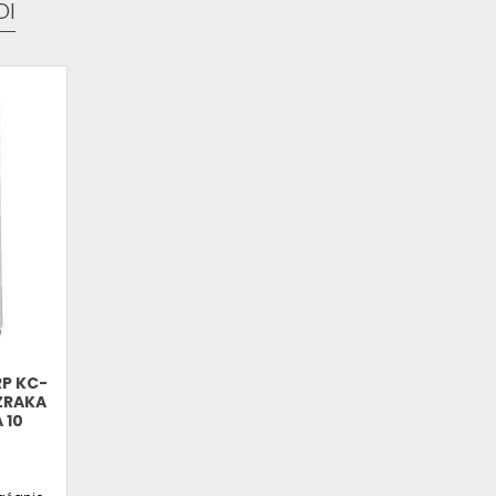
DI
P KC-
ZRAKA
 10