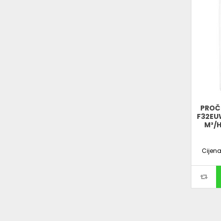
PROČ
F32EU
M³/H
Cijen