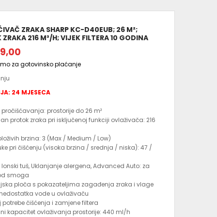
IVAČ ZRAKA SHARP KC-D40EUB; 26 M²;
ZRAKA 216 M³/H; VIJEK FILTERA 10 GODINA
9,00
amo za gotovinsko plaćanje
anju
JA: 24 MJESECA
 pročišćavanja: prostorije do 26 m²
n protok zraka pri isključenoj funkciji ovlaživača: 216
oloživih brzina: 3 (Max / Medium / Low)
e pri čišćenju (visoka brzina / srednja / niska): 47 /
 Ionski tuš, Uklanjanje alergena, Advanced Auto: za
od smoga
jska ploča s pokazateljima zagađenja zraka i vlage
 nedostatka vode u ovlaživaču
 potrebe čišćenja i zamjene filtera
i kapacitet ovlaživanja prostorije: 440 ml/h