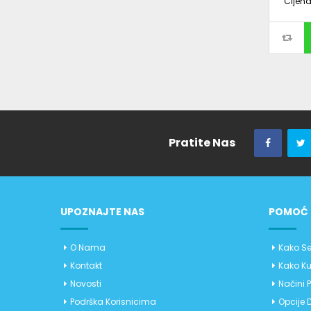
Cijen
Pratite Nas
UPOZNAJTE NAS
POMOĆ 
O Nama
Kako Se
Kontakt
Kako Ku
Novosti
Načini 
Podrška Korisnicima
Opcije 