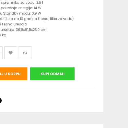
 spremnika za vodu: 2,5 l
 potrošnja energije: 14 W
 u Standby modu: 0,9 W
jek filtera do 10 godina (hepa, filter za vodu)
/Težina uređaja
 uređaja: 39,9x61,5x23,0 cm
9 kg
J U KORPU
KUPI ODMAH