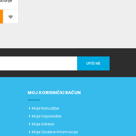
aćanje
UPIŠI ME
MOJ KORISNIČKI RAČUN
Moje Narudžbe
Moje Usporedbe
Moje Adrese
Moje Osobne Informacije