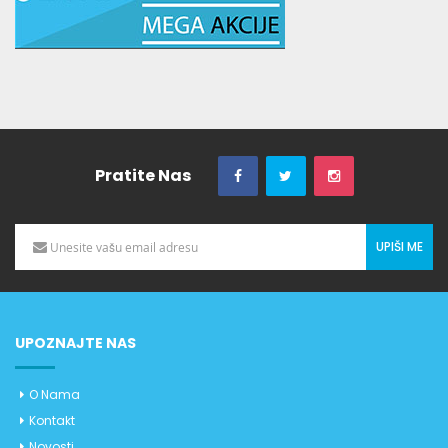
Pratite Nas
UPIŠI ME
UPOZNAJTE NAS
O Nama
Kontakt
Novosti