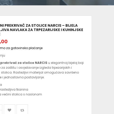
NI PREKRIVAČ ZA STOLICE NARCIS – BIJELA
JIVA NAVLAKA ZA TRPEZARIJSKE I KUHINJSKE
E
,00
amo za gotovinsko plaćanje
anju
i prekrivač za stolice NARCIS
u elegantnoj bijeloj boji
 za zaštitu i osvježavanje izgleda trpezarijskih i
h stolica. Rastezljivi materijal omogućava savršeno
je i jednostavno postavljanje.
la
 rastezljiva tkanina
 većini stolica s naslonom