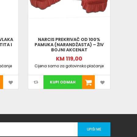
AVLAKA
NARCIS PREKRIVAČ OD 100%
BEŽ P
ITA I
PAMUKA (NARANDŽASTA) – ŽIV
UGA
BOJNI AKCENAT
KM 119,00
Cijen
aćanje
Cijena samo za gotovinsko plaćanje
KUPI ODMAH
UPIŠI ME