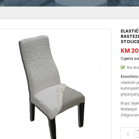
ELASTIČ
RASTEZL
STOLIC
KM 20
Cijena s
Na st
Elastičn
idealan je
kuhinjski
prijanjan
Boja: bije
Materijal:
Odgovara