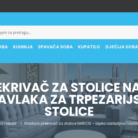
OBA
KUHINJA
SPAVAĆA SOBA
KUPATILO
DJEČIJA SOB
EKRIVAČ ZA STOLICE NA
AVLAKA ZA TRPEZARIJS
STOLICE
i i tekstil
Elastični prekrivač za stolice NARCIS – bijela rastezljiva navla