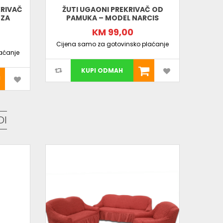
KRIVAČ
ŽUTI UGAONI PREKRIVAČ OD
NA
 ZA
PAMUKA – MODEL NARCIS
NAVL
KM 99,00
Cijena samo za gotovinsko plaćanje
aćanje
Cijen
KUPI ODMAH
DI