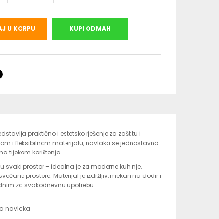
J U KORPU
KUPI ODMAH
redstavlja praktično i estetsko rješenje za zaštitu i
čnom i fleksibilnom materijalu, navlaka se jednostavno
na tijekom korištenja.
u u svaki prostor – idealna je za moderne kuhinje,
svečane prostore. Materijal je izdržljiv, mekan na dodir i
odnim za svakodnevnu upotrebu.
iva navlaka