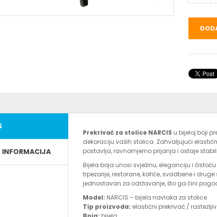
DODA
S
Prekrivač za stolice NARCIS
u bijeloj boji p
dekoraciju vaših stolica. Zahvaljujući elasti
E INFORMACIJA
postavlja, ravnomjerno prijanja i ostaje stabil
Bijela boja unosi svježinu, eleganciju i čistoć
trpezarije, restorane, kafiće, svadbene i druge 
jednostavan za održavanje, što ga čini pog
Model:
NARCIS – bijela navlaka za stolice
Tip proizvoda:
elastični prekrivač / rastezlj
Boja:
bijela