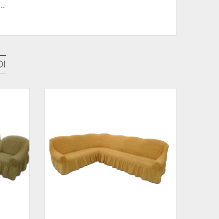
ta
avanje starog namještaja
jekti, svečane sale, kancelarije
ajno rješenje za zaštitu stolica,
NARCIS bijeli
DI