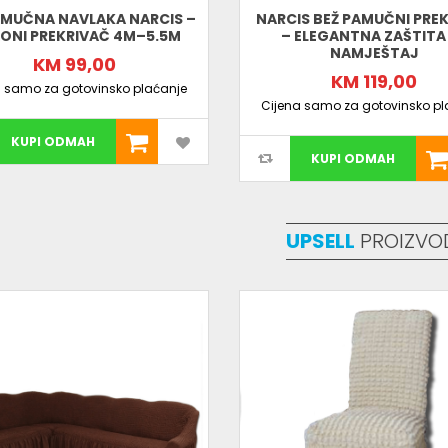
AMUČNA NAVLAKA NARCIS –
NARCIS BEŽ PAMUČNI PRE
ONI PREKRIVAČ 4M–5.5M
– ELEGANTNA ZAŠTITA
NAMJEŠTAJ
KM 99,00
KM 119,00
a samo za gotovinsko plaćanje
Cijena samo za gotovinsko pl
KUPI ODMAH
KUPI ODMAH
UPSELL
PROIZVO