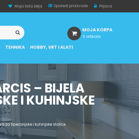
Uporedi proizvode
Moja lista želja
Prijava
MOJA KORPA
0 artikala
A
TEHNIKA
HOBBY, VRT I ALATI
RCIS – BIJELA
KE I KUHINJSKE
ka za trpezarijske i kuhinjske stolice