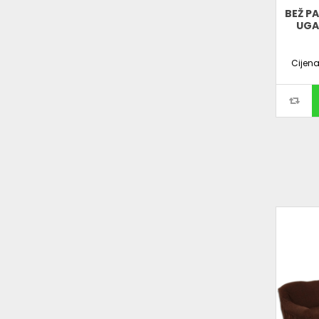
BEŽ P
UGA
Cijen