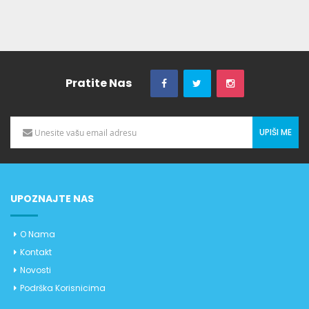
Pratite Nas
UPIŠI ME
UPOZNAJTE NAS
O Nama
Kontakt
Novosti
Podrška Korisnicima