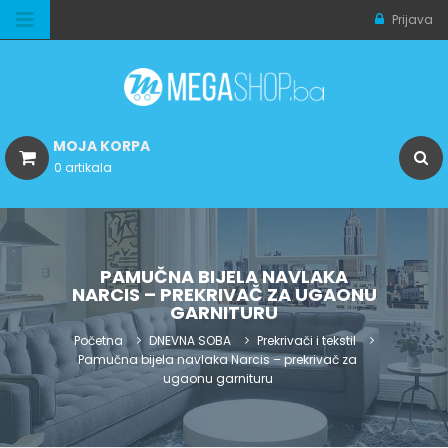
Prijava
MOJA KORPA
0 artikala
PAMUČNA BIJELA NAVLAKA
NARCIS – PREKRIVAČ ZA UGAONU
GARNITURU
Početna
DNEVNA SOBA
Prekrivači i tekstil
Pamučna bijela navlaka Narcis – prekrivač za
ugaonu garnituru