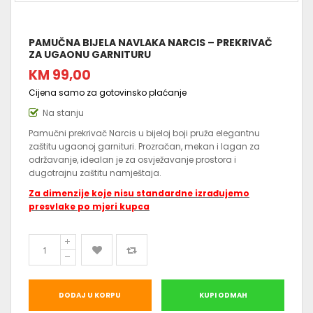
PAMUČNA BIJELA NAVLAKA NARCIS – PREKRIVAČ
ZA UGAONU GARNITURU
KM 99,00
Cijena samo za gotovinsko plaćanje
Na stanju
Pamučni prekrivač Narcis u bijeloj boji pruža elegantnu
zaštitu ugaonoj garnituri. Prozračan, mekan i lagan za
održavanje, idealan je za osvježavanje prostora i
dugotrajnu zaštitu namještaja.
Za dimenzije koje nisu standardne izrađujemo
presvlake po mjeri kupca
DODAJ U KORPU
KUPI ODMAH