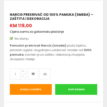
NARCIS PREKRIVAČ OD 100% PAMUKA (SMEĐA) –
ZAŠTITA I DEKORACIJA
KM 119,00
Cijena samo za gotovinsko plaćanje
Na stanju
Pamučni prekrivač Narcis (smeđa)
pruža toplinu,
prirodan izgled i dugotrajnu udobnost. Izrađen od
100%
pamuka
, savršen je za zaštitu i dekoraciju trosjeda,
dvosjeda i fotelje.
DODAJ U KORPU
KUPI ODMAH