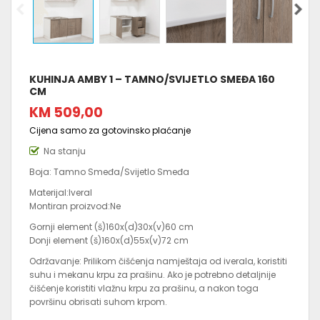
KUHINJA AMBY 1 – TAMNO/SVIJETLO SMEĐA 160
CM
KM 509,00
Cijena samo za gotovinsko plaćanje
Na stanju
Boja: Tamno Smeđa/Svijetlo Smeđa
Materijal:Iveral
Montiran proizvod:Ne
Gornji element (š)160x(d)30x(v)60 cm
Donji element (š)160x(d)55x(v)72 cm
Održavanje: Prilikom čišćenja namještaja od iverala, koristiti
suhu i mekanu krpu za prašinu. Ako je potrebno detaljnije
čišćenje koristiti vlažnu krpu za prašinu, a nakon toga
površinu obrisati suhom krpom.