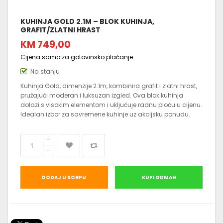
KUHINJA GOLD 2.1M – BLOK KUHINJA,
GRAFIT/ZLATNI HRAST
KM 749,00
Cijena samo za gotovinsko plaćanje
Na stanju
Kuhinja Gold, dimenzije 2.1m, kombinira grafit i zlatni hrast,
pružajući moderan i luksuzan izgled. Ova blok kuhinja
dolazi s visokim elementom i uključuje radnu ploču u cijenu.
Idealan izbor za savremene kuhinje uz akcijsku ponudu.
DODAJ U KORPU
KUPI ODMAH