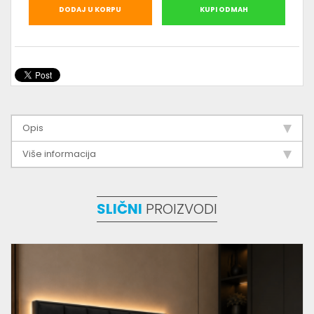
DODAJ U KORPU
KUPI ODMAH
Opis
Više informacija
SLIČNI
PROIZVODI