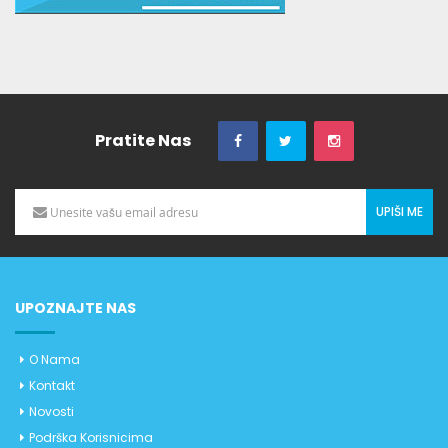
Pratite Nas
UPIŠI ME
UPOZNAJTE NAS
O Nama
Kontakt
Novosti
Podrška Korisnicima