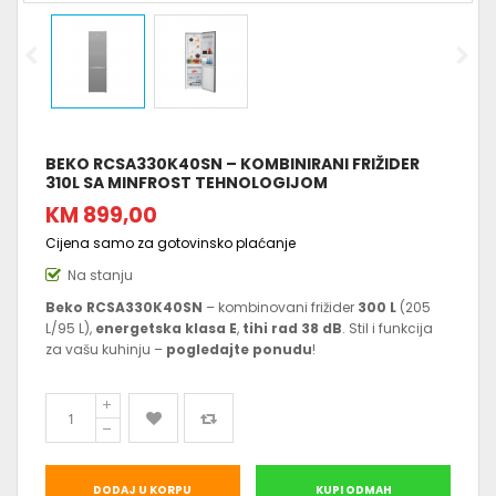
BEKO RCSA330K40SN – KOMBINIRANI FRIŽIDER
310L SA MINFROST TEHNOLOGIJOM
KM 899,00
Cijena samo za gotovinsko plaćanje
Na stanju
Beko RCSA330K40SN
– kombinovani frižider
300 L
(205
L/95 L),
energetska klasa E
,
tihi rad 38 dB
. Stil i funkcija
za vašu kuhinju –
pogledajte ponudu
!
DODAJ U KORPU
KUPI ODMAH