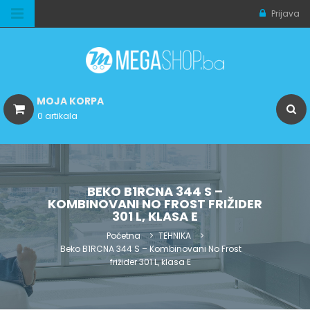
Prijava
MOJA KORPA
0 artikala
BEKO B1RCNA 344 S –
KOMBINOVANI NO FROST FRIŽIDER
301 L, KLASA E
Početna
TEHNIKA
Beko B1RCNA 344 S – Kombinovani No Frost
frižider 301 L, klasa E