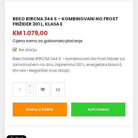
BEKO B1RCNA 344 S – KOMBINOVANI NO FROST
FRIŽIDER 301 L, KLASA E
KM 1.079,00
Cijena samo za gotovinsko plaćanje
Na stanju
Beko frižider B1RCNA 344 S – kombinovani No Frost frižider sa
zamrzivačem na dnu, zapremina 301 L, energetska klasa E,
tihi rad i elegantan inox dizajn.
DODAJ U KORPU
KUPI ODMAH