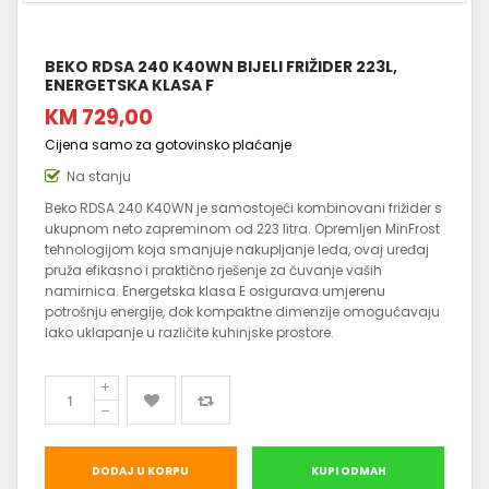
BEKO RDSA 240 K40WN BIJELI FRIŽIDER 223L,
ENERGETSKA KLASA F
KM 729,00
Cijena samo za gotovinsko plaćanje
Na stanju
Beko RDSA 240 K40WN je samostojeći kombinovani frižider s
ukupnom neto zapreminom od 223 litra. Opremljen MinFrost
tehnologijom koja smanjuje nakupljanje leda, ovaj uređaj
pruža efikasno i praktično rješenje za čuvanje vaših
namirnica. Energetska klasa E osigurava umjerenu
potrošnju energije, dok kompaktne dimenzije omogućavaju
lako uklapanje u različite kuhinjske prostore.
DODAJ U KORPU
KUPI ODMAH