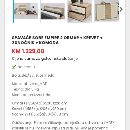
SPAVAĆE SOBE EMPIRE 2 ORMAR + KREVET +
2XNOĆNIK + KOMODA
KM 1.229,00
Cijena samo za gotovinsko plaćanje
Na stanju
Boja: Bež/Svijetlosmeđa
Materijal: Iveral, MDF
Težina: 314.5 kg
Montiran proizvod: Ne
Ormar (š)250x(d)65x(v)220 cm
Krevet (š)186x(d)206x(v)80 cm
Noćnik 2x (š)35x(d)50x(v)38 cm
Održavanje: Prilikom čišćenja namještaja od iverala i MDF-,
koristiti suhu i mekanu krpu za prašinu. Ako je potrebno