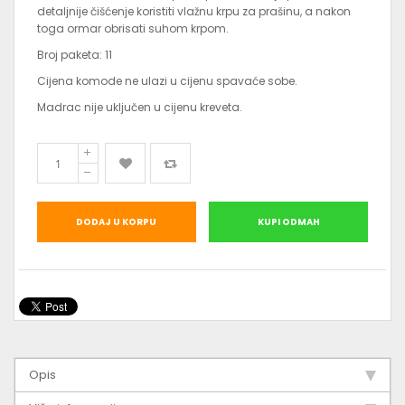
detaljnije čišćenje koristiti vlažnu krpu za prašinu, a nakon
toga ormar obrisati suhom krpom.
Broj paketa: 11
Cijena komode ne ulazi u cijenu spavaće sobe.
Madrac nije uključen u cijenu kreveta.
DODAJ U KORPU
KUPI ODMAH
Opis