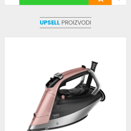
UPSELL
PROIZVODI