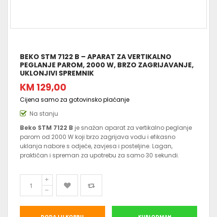
BEKO STM 7122 B – APARAT ZA VERTIKALNO
PEGLANJE PAROM, 2000 W, BRZO ZAGRIJAVANJE,
UKLONJIVI SPREMNIK
KM 129,00
Cijena samo za gotovinsko plaćanje
Na stanju
Beko STM 7122 B
je snažan aparat za vertikalno peglanje
parom od 2000 W koji brzo zagrijava vodu i efikasno
uklanja nabore s odjeće, zavjesa i posteljine. Lagan,
praktičan i spreman za upotrebu za samo 30 sekundi.
DODAJ U KORPU
KUPI ODMAH