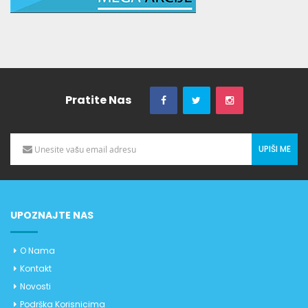
Pratite Nas
UPIŠI ME
UPOZNAJTE NAS
O Nama
Kontakt
Novosti
Podrška Korisnicima