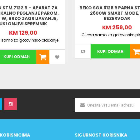
 STM 7122 B – APARAT ZA
BEKO SGA 6126 R PARNA S
IKALNO PEGLANJE PAROM,
2600W SMART MODE, 
 W, BRZO ZAGRIJAVANJE,
REZERVOAR
UKLONJIVI SPREMNIK
KM 259,00
KM 129,00
Cijena samo za gotovinsko pl
a samo za gotovinsko plaćanje
KUPI ODMAH
KUPI ODMAH
KORISNICIMA
SIGURNOST KORISNIKA