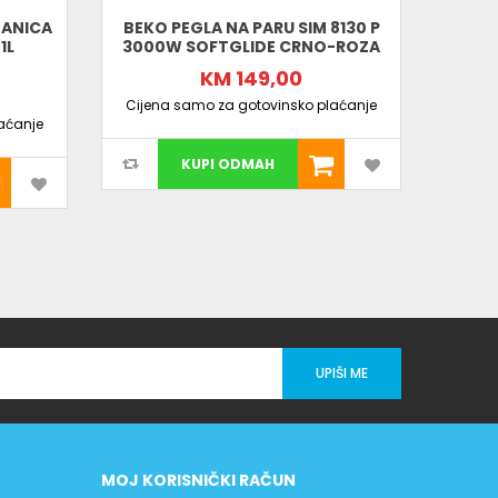
TANICA
BEKO PEGLA NA PARU SIM 8130 P
BEKO
1L
3000W SOFTGLIDE CRNO-ROZA
2400
KM 149,00
Cijena samo za gotovinsko plaćanje
Cijen
aćanje
KUPI ODMAH
UPIŠI ME
MOJ KORISNIČKI RAČUN