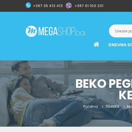
+387 35 413 413
+387 61 100 231
DNEVNA S
BEKO PEGL
K
Početna
TEHNIKA
Ma