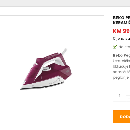
BEKO PE
KERAMI
KM 99
Cijena s
Na st
Beko Peg
keramičk
Uključuje 
samočišće
peglanje 
DODA