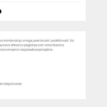
u kombinaciju snage, preciznosti i praktičnosti. Sa
ćava efikasno peglanje svih vrsta tkanina.
i ravnomjerno raspoređivanje topline.
o isključivanje
ljujući snažnoj pari i kvalitetnoj keramičkoj ploči.
avršene rezultate bez oštećenja tkanina. Sigurnosne
 korištenje.