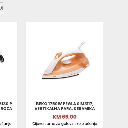
DI
 uživajte u savršeno izglačanoj odjeći uz maksimalnu
 BiH!
8130 P
BEKO 1750W PEGLA SIM3117,
BEKO
-ROZA
VERTIKALNA PARA, KERAMIKA
300
KM 69,00
aćanje
Cijena samo za gotovinsko plaćanje