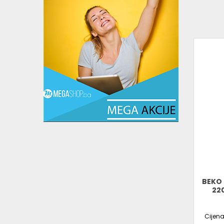
BEKO 
22
Cijen