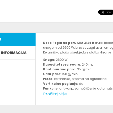
S
Beko Pegla na paru SIM 3126 R
pruža idealn
snagom od 2600 W, brzo se zagrijava i omogu
E INFORMACIJA
Keramička ploča obezbjeđuje glatko klizanje 
Snaga:
2600 W
Kapacitet rezervoara:
240 mL
Kontinuirana para:
35 g/min
Udar pare:
150 g/min
Ploča:
keramička, otporna na ogrebotine
Vertikalno peglanje:
da
Funkcije:
anti-drip, samočišćenje, automatsk
Boja:
Pročitaj više...
crvena / bijela
Napajanje:
220–240 V ~ 50–60 Hz
Ova pegla osigurava brzo i lako glačanje zahva
Idealna je za svakodnevnu upotrebu i pruža s
funkcije i auto-isključenje garantuju bezbrižno