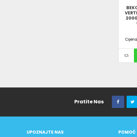
BEKO
VERT
2000
Cijen
Pratite Nas
UPOZNAJTE NAS
POMOĆ 