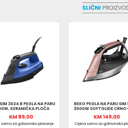
SLIČNI
PROIZVO
Naručite Beko SIM 3126 R pegla na paru
i
jednostavnost i sigurnost. Brza dostava širom
SIM 3024 B PEGLA NA PARU
BEKO PEGLA NA PARU SIM 
00W, KERAMIČKA PLOČA
3000W SOFTGLIDE CRNO
KM 89,00
KM 149,00
a samo za gotovinsko plaćanje
Cijena samo za gotovinsko pl