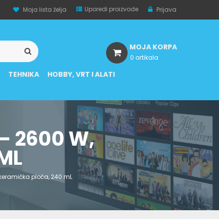
Uporedi proizvode
Moja lista želja
Prijava
MOJA KORPA
0 artikala
A
TEHNIKA
HOBBY, VRT I ALATI
 – 2600 W,
ML
 keramička ploča, 240 mL