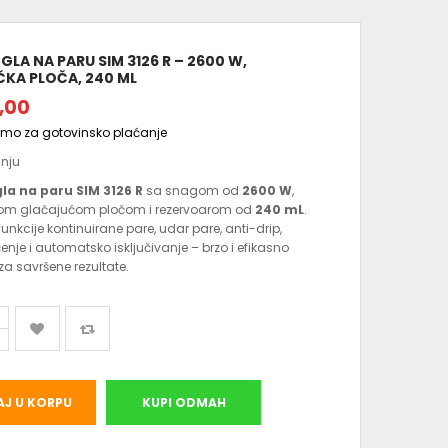
GLA NA PARU SIM 3126 R – 2600 W,
ČKA PLOČA, 240 ML
,00
amo za gotovinsko plaćanje
anju
la na paru SIM 3126 R
sa snagom od
2600 W
,
om glačajućom pločom i rezervoarom od
240 mL
.
funkcije kontinuirane pare, udar pare, anti-drip,
nje i automatsko isključivanje – brzo i efikasno
za savršene rezultate.
J U KORPU
KUPI ODMAH