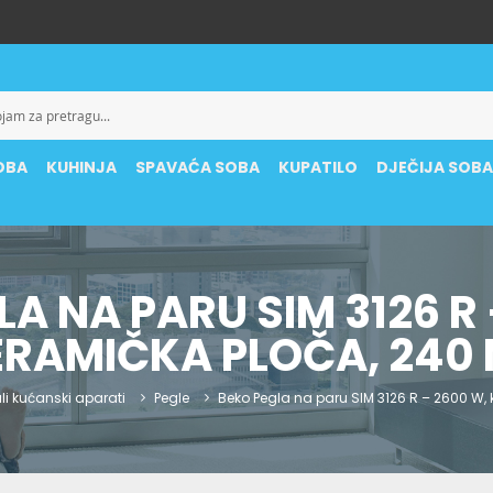
OBA
KUHINJA
SPAVAĆA SOBA
KUPATILO
DJEČIJA SOB
A NA PARU SIM 3126 R
ERAMIČKA PLOČA, 240 
li kućanski aparati
Pegle
Beko Pegla na paru SIM 3126 R – 2600 W,