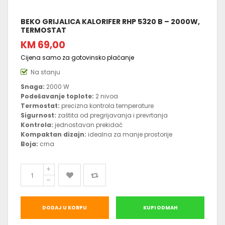
BEKO GRIJALICA KALORIFER RHP 5320 B – 2000W,
TERMOSTAT
KM 69,00
Cijena samo za gotovinsko plaćanje
Na stanju
Snaga:
2000 W
Podešavanje toplote:
2 nivoa
Termostat:
precizna kontrola temperature
Sigurnost:
zaštita od pregrijavanja i prevrtanja
Kontrola:
jednostavan prekidač
Kompaktan dizajn:
idealna za manje prostorije
Boja:
crna
DODAJ U KORPU
KUPI ODMAH