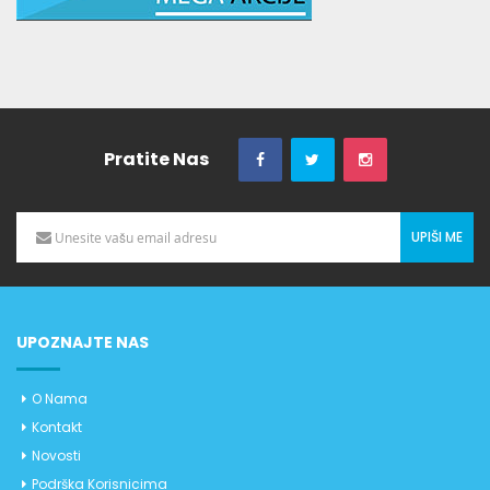
Pratite Nas
UPIŠI ME
UPOZNAJTE NAS
O Nama
Kontakt
Novosti
Podrška Korisnicima