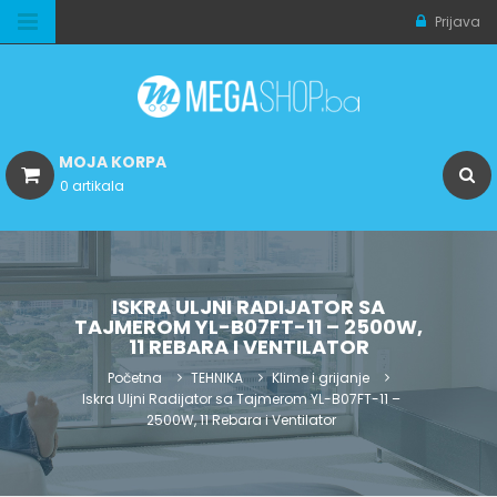
Prijava
MOJA KORPA
0 artikala
ISKRA ULJNI RADIJATOR SA
TAJMEROM YL-B07FT-11 – 2500W,
11 REBARA I VENTILATOR
Početna
TEHNIKA
Klime i grijanje
Iskra Uljni Radijator sa Tajmerom YL-B07FT-11 –
2500W, 11 Rebara i Ventilator