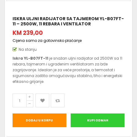
ISKRA ULJNI RADIJATOR SA TAJMEROM YL-B07FT-
11 – 2500W, 11 REBARA I VENTILATOR
KM 239,00
Cijena samo za gotovinsko plaćanje
Na stanju
Iskra YL-B07FT-11
je snažan uljni radijator od 2500W sa 11
rebara, tajmerom i ugrađenim ventilatorom za brže
zagrijavanje. Idealan je za veće prostorije, a termostat i
sigurnosna zaštita omogućavaju stabilno, tiho i energetski
efikasno grijanje.
DODAJ U KORPU
KUPI ODMAH