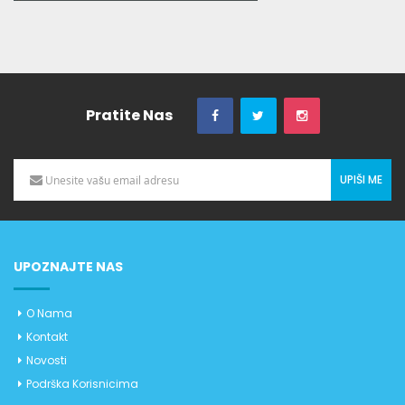
Pratite Nas
UPIŠI ME
UPOZNAJTE NAS
O Nama
Kontakt
Novosti
Podrška Korisnicima