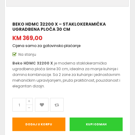
BEKO HDMC 32200 X – STAKLOKERAMIČKA
UGRADBENA PLOČA 30 CM
KM 369,00
Cijena samo za gotovinsko plaćanje
Na stanju
Beko HDMC 32200 X
je moderna staklokeramička
ugradbena ploča širine 30 cm, idealna za manje kuhinje i
domino kombinacije. Sa 2 zone za kuhanje i jednostavnim
mehaničkim upravljanjem, pruža praktičnost, pouzdanost i
elegantan dizajn.
DODAJ U KORPU
KUPI ODMAH