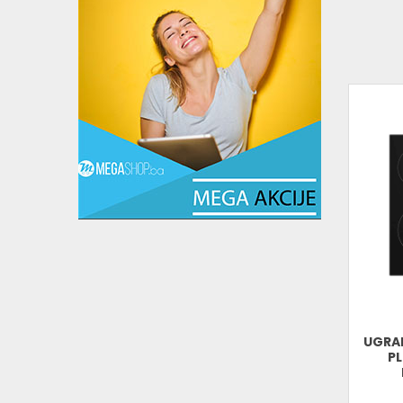
UGRA
PL