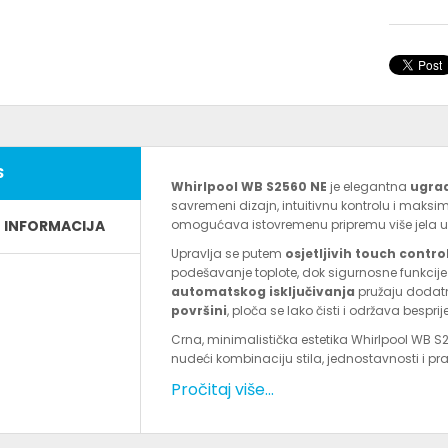
S
Whirlpool WB S2560 NE
je elegantna
ugra
savremeni dizajn, intuitivnu kontrolu i maksimal
E INFORMACIJA
omogućava istovremenu pripremu više jela u
Upravlja se putem
osjetljivih touch contr
podešavanje toplote, dok sigurnosne funkcij
automatskog isključivanja
pružaju dodatn
površini
, ploča se lako čisti i održava bespri
Crna, minimalistička estetika Whirlpool WB S
nudeći kombinaciju stila, jednostavnosti i p
Pročitaj više...
Tehničke karakteristike:
Model: WB S2560 NE
Tip: Ugradbena staklokeramička ploča