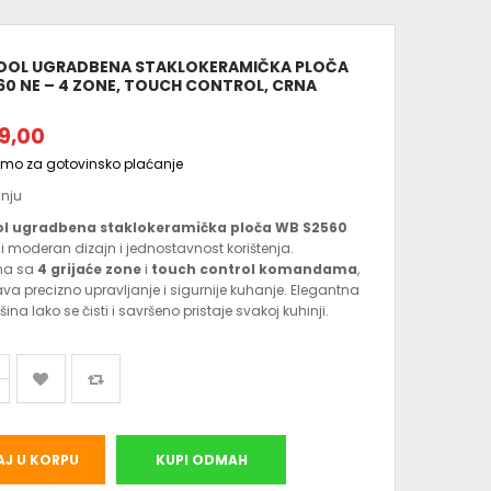
OOL UGRADBENA STAKLOKERAMIČKA PLOČA
60 NE – 4 ZONE, TOUCH CONTROL, CRNA
9,00
amo za gotovinsko plaćanje
anju
ol ugradbena staklokeramička ploča WB S2560
 moderan dizajn i jednostavnost korištenja.
na sa
4 grijaće zone
i
touch control komandama
,
 precizno upravljanje i sigurnije kuhanje. Elegantna
ina lako se čisti i savršeno pristaje svakoj kuhinji.
J U KORPU
KUPI ODMAH