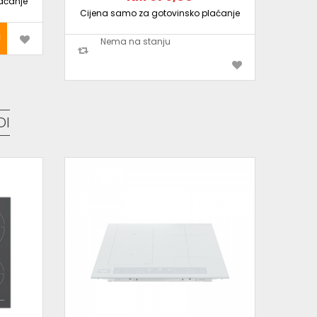
aćanje
Cijena samo za gotovinsko plaćanje
Cijen
Nema na stanju
DI