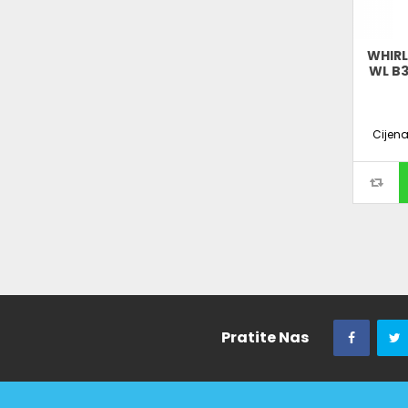
WHIRL
WL B3
Cijen
Pratite Nas