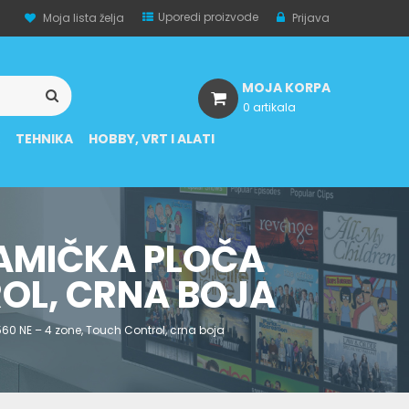
Uporedi proizvode
Moja lista želja
Prijava
MOJA KORPA
0 artikala
A
TEHNIKA
HOBBY, VRT I ALATI
AMIČKA PLOČA
ROL, CRNA BOJA
0 NE – 4 zone, Touch Control, crna boja