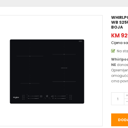
WHIRLP
WB S25
BOJA
KM 92
Cijena s
Na st
Whirlpo
NE
donosi
Opremlje
omogućava
crna površ
DODA