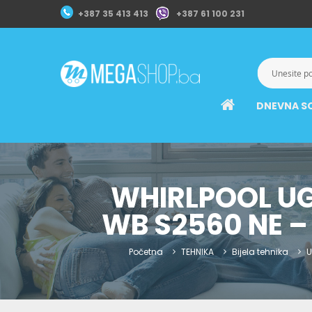
+387 35 413 413
+387 61 100 231
DNEVNA S
WHIRLPOOL U
WB S2560 NE –
Početna
TEHNIKA
Bijela tehnika
U