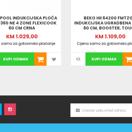
POOL INDUKCIJSKA PLOČA
BEKO HII 64200 FMTZG
360 NE 4 ZONE FLEXICOOK
INDUKCIJSKA UGRADBENA
60 CM CRNA
60 CM, BOOSTER, TO
KM 1.029,00
KM 1.109,00
a samo za gotovinsko plaćanje
Cijena samo za gotovinsko pl
KUPI ODMAH
KUPI ODMAH