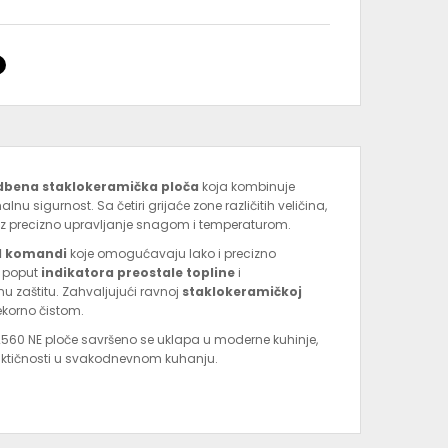
dbena staklokeramička ploča
koja kombinuje
nu sigurnost. Sa četiri grijaće zone različitih veličina,
z precizno upravljanje snagom i temperaturom.
ol komandi
koje omogućavaju lako i precizno
e poput
indikatora preostale topline
i
u zaštitu. Zahvaljujući ravnoj
staklokeramičkoj
jekorno čistom.
2560 NE ploče savršeno se uklapa u moderne kuhinje,
raktičnosti u svakodnevnom kuhanju.