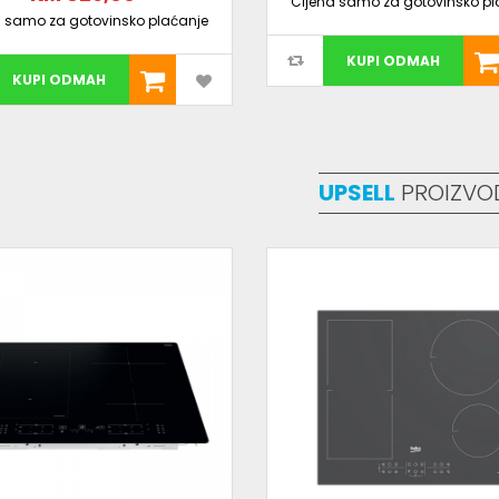
Cijena samo za gotovinsko pl
a samo za gotovinsko plaćanje
KUPI ODMAH
KUPI ODMAH
UPSELL
PROIZVO