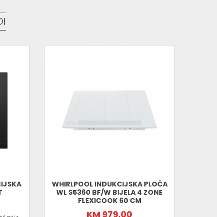
DI
ku kombinaciju funkcionalnosti i stila. Pruža
ontrolu topline, što je čini idealnim izborom za
i privlačnu staklokeramičku ploču.
IJSKA
WHIRLPOOL INDUKCIJSKA PLOČA
T
WL S5360 BF/W BIJELA 4 ZONE
STAK
FLEXICOOK 60 CM
KM 979,00