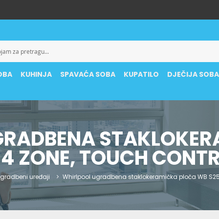
OBA
KUHINJA
SPAVAĆA SOBA
KUPATILO
DJEČIJA SOB
GRADBENA STAKLOKER
 4 ZONE, TOUCH CONT
gradbeni uređaji
Whirlpool ugradbena staklokeramička ploča WB S256