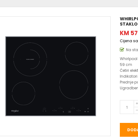
WHIRLP
STAKLO
KM 57
Cijena s
Na st
Whirlpool
59 cm
Četiri ele
Indikator
Prednje po
Ugradben
DODA