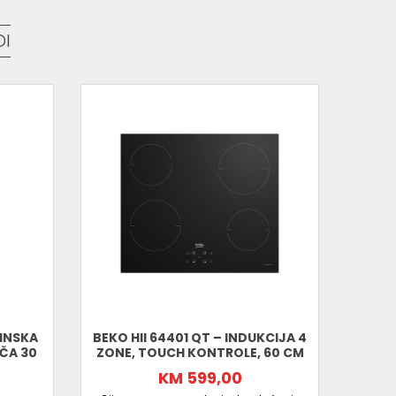
n dizajn
 dijelu za udobno upravljanje bez saginjanja. Inox
DI
ost.
nike koji žele pouzdanu, modernu i sigurnu električnu
dug vijek trajanja.
LINSKA
BEKO HII 64401 QT – INDUKCIJA 4
ČA 30
ZONE, TOUCH KONTROLE, 60 CM
STAK
PLOČ
KM 599,00