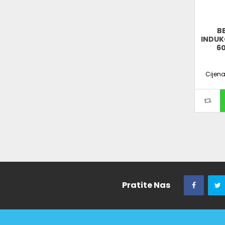
B
INDUK
60
Cijen
Pratite Nas