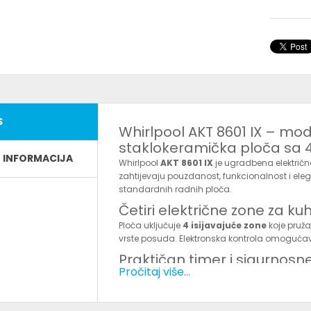
S
Whirlpool AKT 8601 IX – m
staklokeramička ploča sa 
E INFORMACIJA
Whirlpool
AKT 8601 IX
je ugradbena električn
zahtijevaju pouzdanost, funkcionalnost i eleg
standardnih radnih ploča.
Četiri električne zone za ku
Ploča uključuje
4 isijavajuće zone
koje pruža
vrste posuda. Elektronska kontrola omogućav
Praktičan timer i sigurnosne
Pročitaj više...
Timer
– automatsko isključivanje po isteku
Indikatori preostale topline
– upozoravaju
Glavni taster za paljenje/gašenje
– dodat