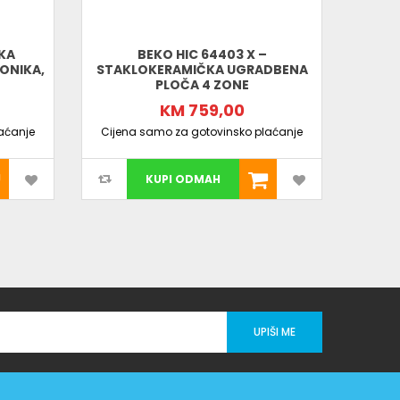
SKA
BEKO HIC 64403 X –
W
ONIKA,
STAKLOKERAMIČKA UGRADBENA
STA
PLOČA 4 ZONE
S2
KM 759,00
aćanje
Cijena samo za gotovinsko plaćanje
Cijen
KUPI ODMAH
UPIŠI ME