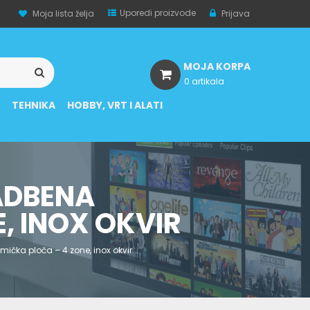
Uporedi proizvode
Moja lista želja
Prijava
MOJA KORPA
0 artikala
A
TEHNIKA
HOBBY, VRT I ALATI
ADBENA
, INOX OKVIR
ička ploča – 4 zone, inox okvir