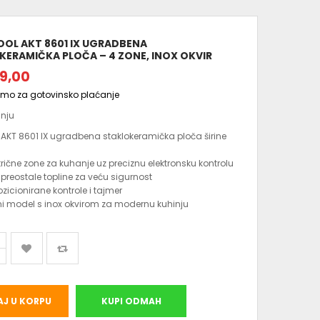
OOL AKT 8601 IX UGRADBENA
KERAMIČKA PLOČA – 4 ZONE, INOX OKVIR
9,00
amo za gotovinsko plaćanje
anju
 AKT 8601 IX ugradbena staklokeramička ploča širine
ktrične zone za kuhanje uz preciznu elektronsku kontrolu
i preostale topline za veću sigurnost
zicionirane kontrole i tajmer
i model s inox okvirom za modernu kuhinju
J U KORPU
KUPI ODMAH