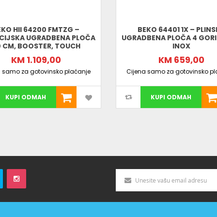
EKO HII 64200 FMTZG –
BEKO 64401 1X – PLIN
CIJSKA UGRADBENA PLOČA
UGRADBENA PLOČA 4 GORI
 CM, BOOSTER, TOUCH
INOX
KM 1.109,00
KM 659,00
a samo za gotovinsko plaćanje
Cijena samo za gotovinsko pl
KUPI ODMAH
KUPI ODMAH