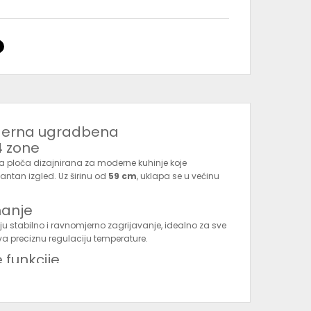
oderna ugradbena
4 zone
a ploča dizajnirana za moderne kuhinje koje
antan izgled. Uz širinu od
59 cm
, uklapa se u većinu
hanje
ju stabilno i ravnomjerno zagrijavanje, idealno za sve
a preciznu regulaciju temperature.
 funkcije
 vremena
 kada je površina vruća
na sigurnost