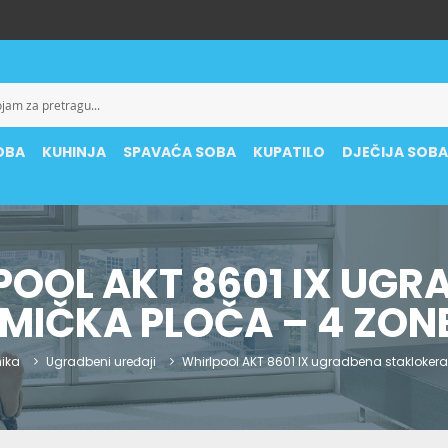
OBA
KUHINJA
SPAVAĆA SOBA
KUPATILO
DJEČIJA SOB
POOL AKT 8601 IX UGR
IČKA PLOČA – 4 ZONE
nika
Ugradbeni uređaji
Whirlpool AKT 8601 IX ugradbena staklokeram