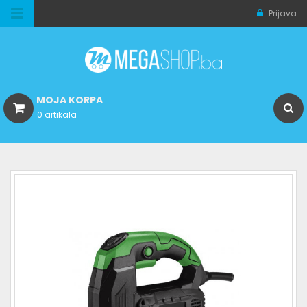
Prijava
MOJA KORPA
0 artikala