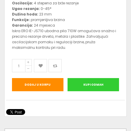
Oscilacija:
4 stepena za brže rezanje
Ugao rezanja:
0-45°
Dužina hoda:
23 mm
Funkcije:
promjenljiva brzina
Garancija:
24 mjeseca
Iskra ERO IE-JS710 ubodna pila 710W omogućava snažno i
precizno rezanje drveta, metala i plastike. Zahvaljujući
oscilacijskom pomaku i regulaciji brzine, pruža
maksimalnu kontrolu pri radu.
DODAJ U KORPU
KUPI ODMAH