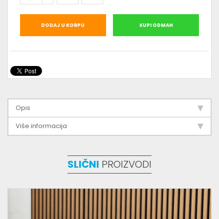
DODAJ U KORPU
KUPI ODMAH
Opis
Više informacija
SLIČNI
PROIZVODI