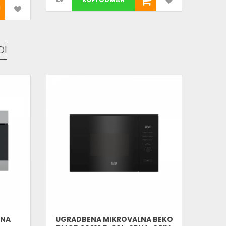
DI
LNA
UGRADBENA MIKROVALNA BEKO
BEKO