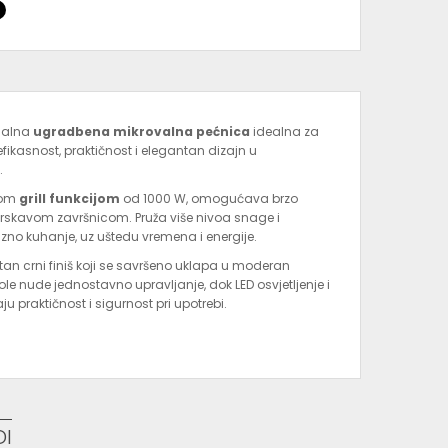
nalna
ugradbena mikrovalna pećnica
idealna za
ikasnost, praktičnost i elegantan dizajn u
.
nom
grill funkcijom
od 1000 W, omogućava brzo
hrskavom završnicom. Pruža više nivoa snage i
no kuhanje, uz uštedu vremena i energije.
an crni finiš koji se savršeno uklapa u moderan
trole nude jednostavno upravljanje, dok LED osvjetljenje i
 praktičnost i sigurnost pri upotrebi.
aju lako uklapanje u većinu kuhinjskih elemenata.
ionalnosti i vrhunskog dizajna, model
BMGB 25332
bu u modernim domovima.
i brzu isporuku u okviru naše ponude
ugradbene
DI