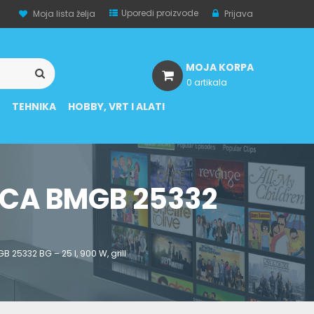
Uporedi proizvode
Moja lista želja
Prijava
MOJA KORPA
0 artikala
A
TEHNIKA
HOBBY, VRT I ALATI
CA BMGB 25332
25332 BG – 25 l, 900 W, grill