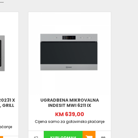
0231 X
UGRADBENA MIKROVALNA
UGRA
 GRILL
INDESIT MWI 6211 IX
BMGB
KM 639,00
Cijena samo za gotovinsko plaćanje
Cijen
aćanje
KUPI ODMAH