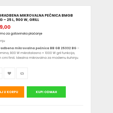
GRADBENA MIKROVALNA PEĆNICA BMGB
G – 25 L, 900 W, GRILL
9,00
amo za gotovinsko plaćanje
anju
radbena mikrovalna pećnica BB GB 25332 BG
–
emina, 900 W mikrotalasno + 1000 W gril funkcija,
 crni finiš. Idealna mikrovalna za modernu kuhinju.
J U KORPU
KUPI ODMAH