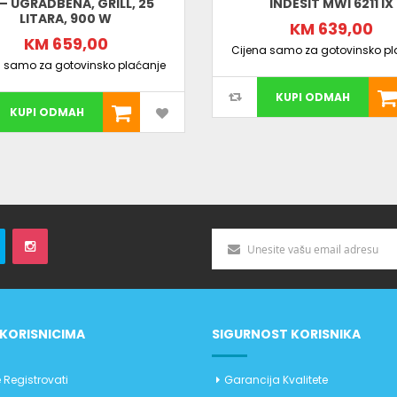
– UGRADBENA, GRILL, 25
INDESIT MWI 6211 IX
LITARA, 900 W
KM 639,00
KM 659,00
Cijena samo za gotovinsko pl
a samo za gotovinsko plaćanje
KUPI ODMAH
KUPI ODMAH
KORISNICIMA
SIGURNOST KORISNIKA
 Registrovati
Garancija Kvalitete