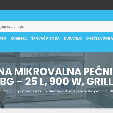
OBA
KUHINJA
SPAVAĆA SOBA
KUPATILO
DJEČIJA SOB
NA MIKROVALNA PEĆNI
BG – 25 L, 900 W, GRILL
ehnika
Ugradbeni uređaji
Beko ugradbena mikrovalna pećnica BMGB 