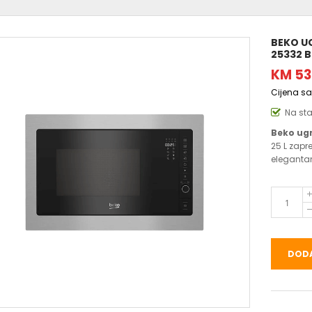
BEKO U
25332 B
KM 53
Cijena s
Na st
Beko ug
25 L zapr
elegantan
DODA