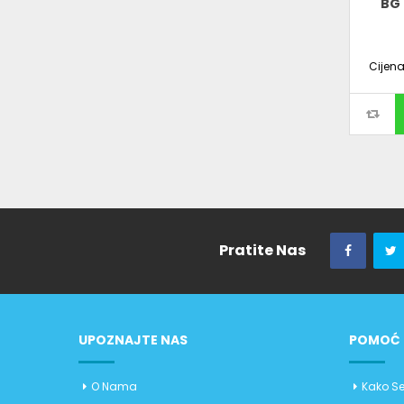
BG 
Cijen
Pratite Nas
UPOZNAJTE NAS
POMOĆ 
O Nama
Kako Se