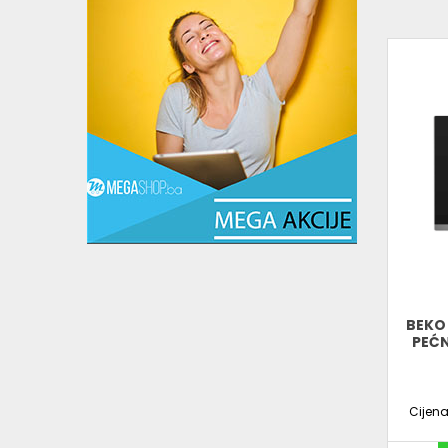
BEKO
PEĆN
Cijen