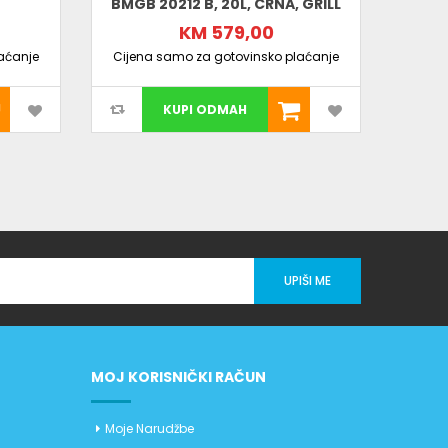
BMGB 20212 B, 20L, CRNA, GRILL
PEĆN
KM 579,00
aćanje
Cijena samo za gotovinsko plaćanje
Cijen
KUPI ODMAH
UPIŠI ME
MOJ KORISNIČKI RAČUN
Moje Narudžbe