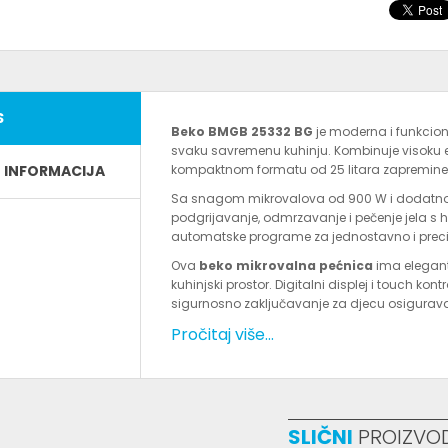
S
Beko BMGB 25332 BG
je moderna i funkcio
svaku savremenu kuhinju. Kombinuje visoku ef
E INFORMACIJA
kompaktnom formatu od 25 litara zapremine
Sa snagom mikrovalova od 900 W i dodat
podgrijavanje, odmrzavanje i pečenje jela s 
automatske programe za jednostavno i preciz
Ova
beko mikrovalna pećnica
ima elegant
kuhinjski prostor. Digitalni displej i touch kon
sigurnosno zaključavanje za djecu osiguravaju
Pročitaj više...
Standardne
ugradbene dimenzije
omogućav
Zahvaljujući svojoj kombinaciji snage, funkc
BG
je odličan izbor za svakodnevnu upotre
Dostupna je širom BiH uz garanciju kvaliteta 
tehnike
.
SLIČNI
PROIZVO