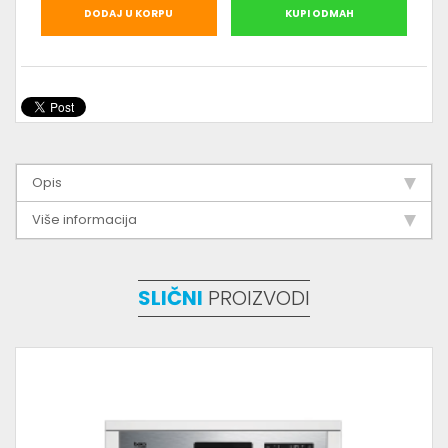
DODAJ U KORPU
KUPI ODMAH
Opis
Više informacija
SLIČNI
PROIZVODI