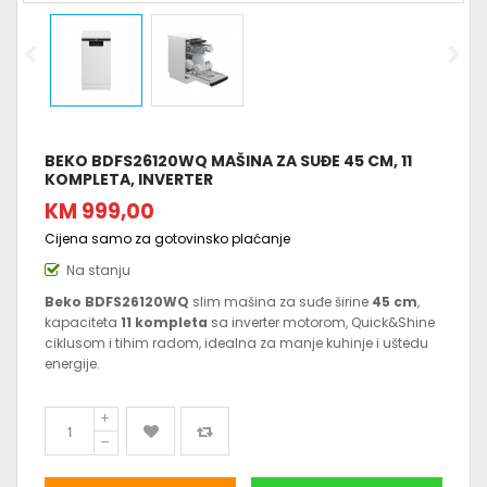
BEKO BDFS26120WQ MAŠINA ZA SUĐE 45 CM, 11
KOMPLETA, INVERTER
KM 999,00
Cijena samo za gotovinsko plaćanje
Na stanju
Beko BDFS26120WQ
slim mašina za suđe širine
45 cm
,
kapaciteta
11 kompleta
sa inverter motorom, Quick&Shine
ciklusom i tihim radom, idealna za manje kuhinje i uštedu
energije.