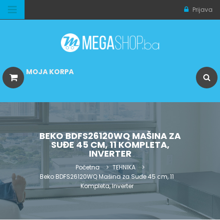
Prijava
MOJA KORPA
BEKO BDFS26120WQ MAŠINA ZA
SUĐE 45 CM, 11 KOMPLETA,
INVERTER
Početna
TEHNIKA
Beko BDFS26120WQ Mašina za Suđe 45 cm, 11
Kompleta, Inverter