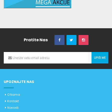
Pratite Nas
UPIŠI ME
UPOZNAJTE NAS
O Nama
Kontakt
Novosti