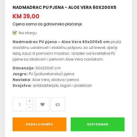
NADMADRAC PU PJENA - ALOE VERA 60X200X5
KM 39,00
Cijena samo za gotovinsko plaćanje
Na stanju
Nadmadrac PU pjena – Aloe Vera 60x200x5 cm
pruža
dodatnu udobnost i stabilnu potporu za uži krevet, dječiji
ležaj, kauč ili pomoćni madrac. Izrađen od kvalitetne PU
pjene sa skidivom i perivom Aloe Vera navlakom.
Dimenzije:
60x200x5 cm
Jezgro:
PU (poliuretanska) pjena
Navlaka:
Aloe Vera, skidiva i periva
Svojstva:
antibakterijski, lagan i praktičan
DODAJ U KORPU
KUPI ODMAH