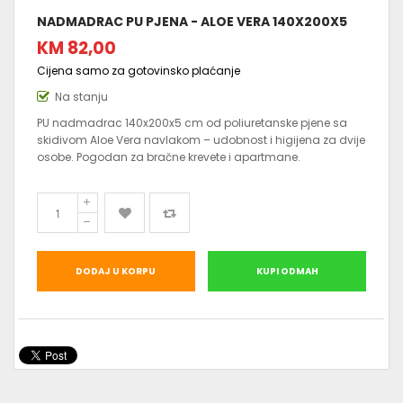
NADMADRAC PU PJENA - ALOE VERA 140X200X5
KM 82,00
Cijena samo za gotovinsko plaćanje
Na stanju
PU nadmadrac 140x200x5 cm od poliuretanske pjene sa
skidivom Aloe Vera navlakom – udobnost i higijena za dvije
osobe. Pogodan za bračne krevete i apartmane.
DODAJ U KORPU
KUPI ODMAH