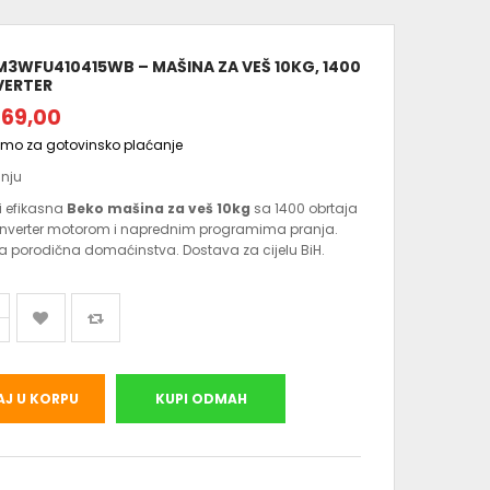
M3WFU410415WB – MAŠINA ZA VEŠ 10KG, 1400
VERTER
069,00
amo za gotovinsko plaćanje
anju
i efikasna
Beko mašina za veš 10kg
sa 1400 obrtaja
 inverter motorom i naprednim programima pranja.
a porodična domaćinstva. Dostava za cijelu BiH.
J U KORPU
KUPI ODMAH