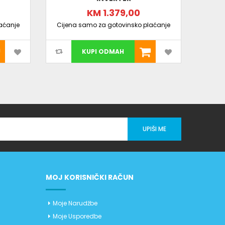
KM 1.379,00
Cijen
aćanje
Cijena samo za gotovinsko plaćanje
KUPI ODMAH
UPIŠI ME
MOJ KORISNIČKI RAČUN
Moje Narudžbe
Moje Usporedbe