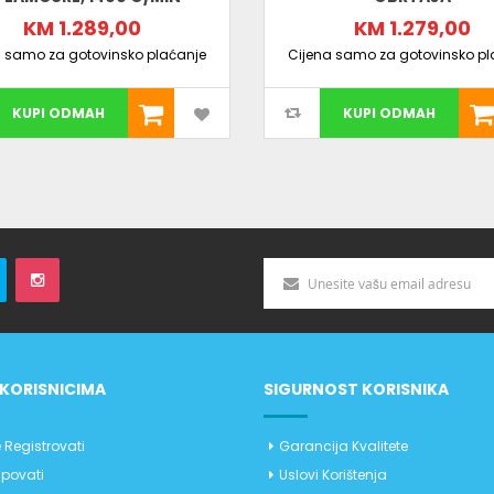
KM 1.289,00
KM 1.279,00
a samo za gotovinsko plaćanje
Cijena samo za gotovinsko pl
KUPI ODMAH
KUPI ODMAH
KORISNICIMA
SIGURNOST KORISNIKA
 Registrovati
Garancija Kvalitete
povati
Uslovi Korištenja