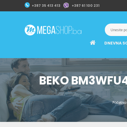
+387 35 413 413
+387 61 100 231
DNEVNA S
BEKO BM3WFU41
Početna