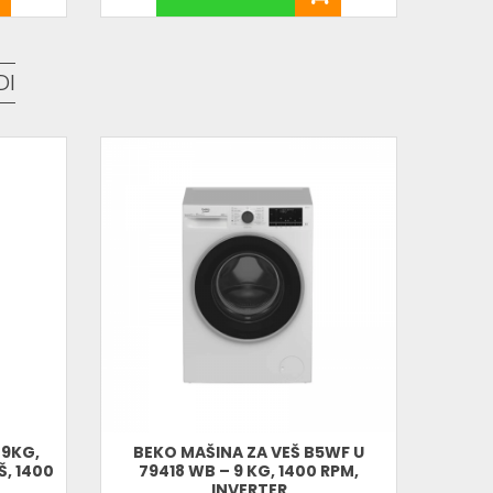
DI
 9KG,
BEKO MAŠINA ZA VEŠ B5WF U
BEK
, 1400
79418 WB – 9 KG, 1400 RPM,
INVERTER