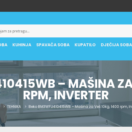
OBA
KUHINJA
SPAVAĆA SOBA
KUPATILO
DJEČIJA SOB
0415WB – MAŠINA ZA 
RPM, INVERTER
TEHNIKA
Beko BM3WFU410415WB – Mašina za Veš 10kg, 1400 rpm, In