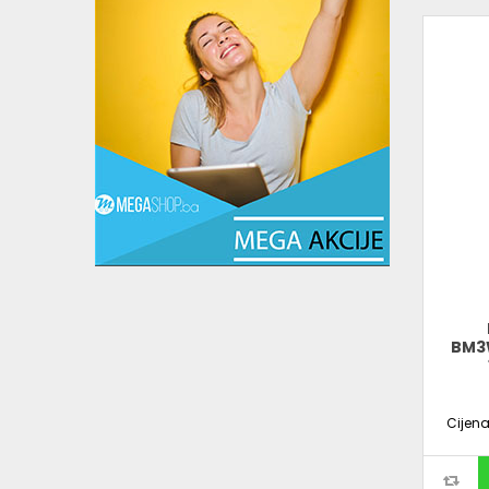
BM3W
Cijen