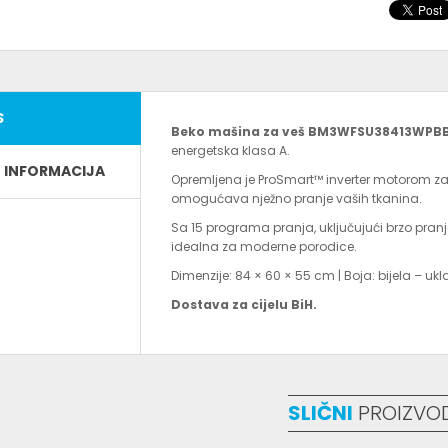
S
Beko mašina za veš BM3WFSU38413WPB
energetska klasa A.
E INFORMACIJA
Opremljena je ProSmart™ inverter motorom za t
omogućava nježno pranje vaših tkanina.
Sa 15 programa pranja, uključujući brzo pra
idealna za moderne porodice.
Dimenzije: 84 × 60 × 55 cm | Boja: bijela – ukl
Dostava za cijelu BiH.
SLIČNI
PROIZVO