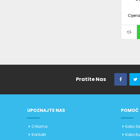
Cijen
Pratite Nas
UPOZNAJTE NAS
POMOĆ 
O Nama
Kako Se
Kontakt
Kako Ku