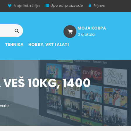
Uporedi proizvode
Moja lista želja
Prijava
MOJA KORPA
0 artikala
A
TEHNIKA
HOBBY, VRT I ALATI
VEŠ 10KG, 1400
verter