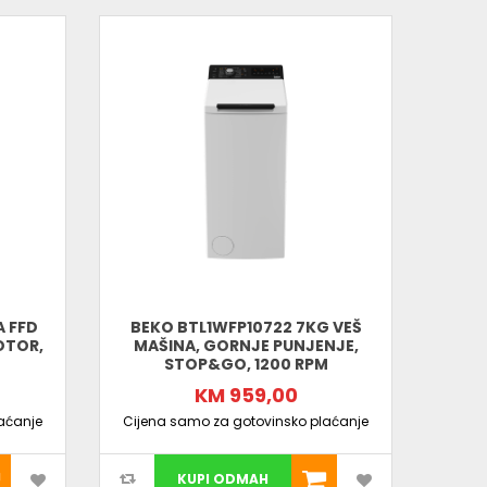
A FFD
BEKO BTL1WFP10722 7KG VEŠ
BEK
OTOR,
MAŠINA, GORNJE PUNJENJE,
M
STOP&GO, 1200 RPM
KM 959,00
aćanje
Cijena samo za gotovinsko plaćanje
Cijen
KUPI ODMAH