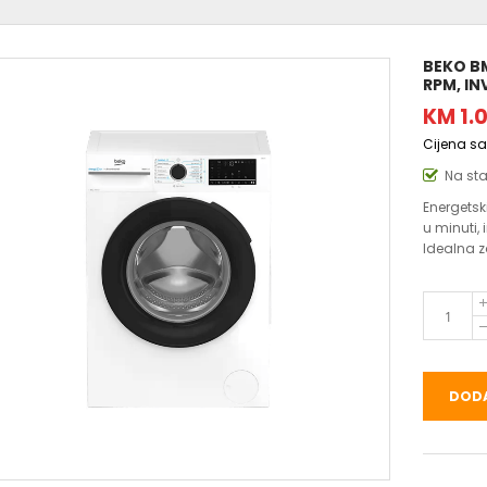
BEKO B
RPM, IN
KM 1.
Cijena s
Na st
Energetsk
u minuti,
Idealna z
DODA