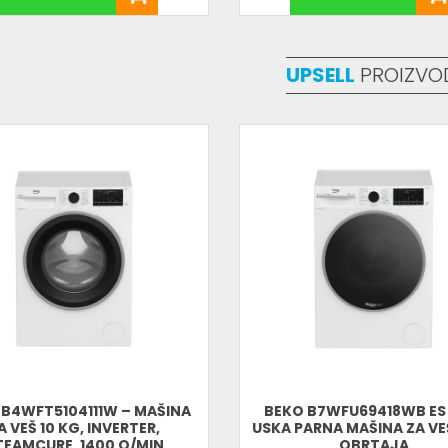
UPSELL
PROIZVO
 B4WFT5104111W – MAŠINA
BEKO B7WFU69418WB ES
A VEŠ 10 KG, INVERTER,
USKA PARNA MAŠINA ZA VEŠ
TEAMCURE, 1400 O/MIN
OBRTAJA