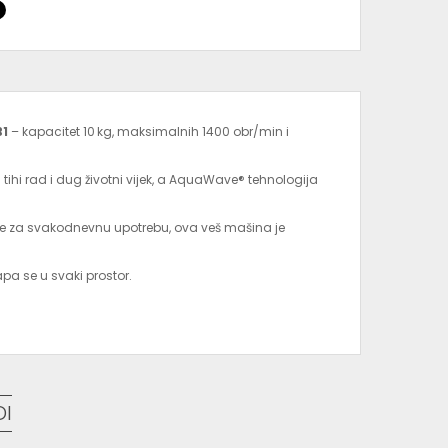
B1
– kapacitet 10 kg, maksimalnih 1400 obr/min i
ihi rad i dug životni vijek, a AquaWave® tehnologija
nje za svakodnevnu upotrebu, ova veš mašina je
apa se u svaki prostor.
DI