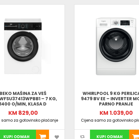
BEKO MAŠINA ZA VEŠ
WHIRLPOOL 9 KG PERILIC
FSU37413WPBB1 – 7 KG,
9479 BV EE – INVERTER M
1400 O/MIN, KLASA D
PARNO PRANJE
KM 829,00
KM 1.039,00
a samo za gotovinsko plaćanje
Cijena samo za gotovinsko pl
KUPI ODMAH
KUPI ODMAH