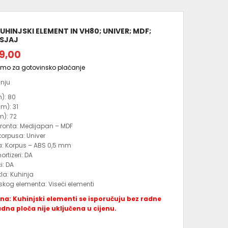
KUHINJSKI ELEMENT IN VH80; UNIVER; MDF;
 SJAJ
9,00
amo za gotovinsko plaćanje
anju
m): 80
m): 31
m): 72
 fronta: Medijapan – MDF
 korpusa: Univer
a: Korpus – ABS 0,5 mm
rtizeri: DA
i: DA
kla: Kuhinja
jskog elementa: Viseći elementi
: Kuhinjski elementi se isporučuju bez radne
adna ploča nije uključena u cijenu.