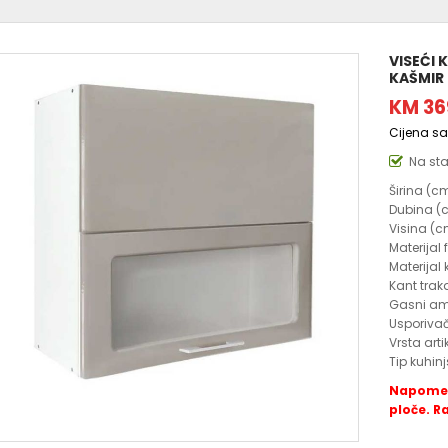
VISEĆI 
KAŠMIR
KM 36
Cijena s
Na st
Širina (c
Dubina (c
Visina (c
Materijal
Materijal
Kant trak
Gasni amo
Usporivač
Vrsta arti
Tip kuhin
Napomena
ploče. R