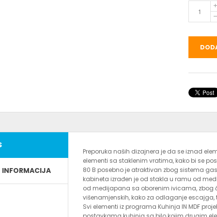
DODA
S
Preporuka naših dizajnera je da se iznad ele
elementi sa staklenim vratima, kako bi se pos
E INFORMACIJA
80 B posebno je atraktivan zbog sistema gas
kabineta izrađen je od stakla u ramu od medi
od medijapana sa oborenim ivicama, zbog če
višenamjenskih, kako za odlaganje escajga, 
Svi elementi iz programa Kuhinja IN MDF pro
postavkama kuhinja sa bilo kojim drugim el