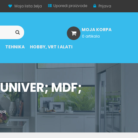
Uporedi proizvode
Moja lista želja
Prijava
MOJA KORPA
0 artikala
A
TEHNIKA
HOBBY, VRT I ALATI
 UNIVER; MDF;
sjaj