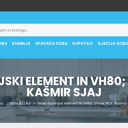
OBA
KUHINJA
SPAVAĆA SOBA
KUPATILO
DJEČIJA SOB
JSKI ELEMENT IN VH80;
KAŠMIR SJAJ
na
NAMJEŠTAJ
Viseći kuhinjski element IN VH80; Univer; MDF; Kašmir 