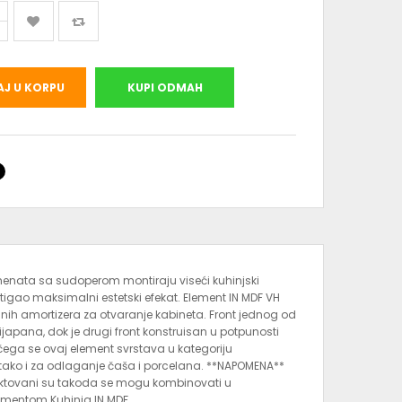
J U KORPU
KUPI ODMAH
menata sa sudoperom montiraju viseći kuhinjski
tigao maksimalni estetski efekat. Element IN MDF VH
nih amortizera za otvaranje kabineta. Front jednog od
japana, dok je drugi front konstruisan u potpunosti
ga se ovaj element svrstava u kategoriju
tako i za odlaganje čaša i porcelana. **NAPOMENA**
jektovani su takoda se mogu kombinovati u
ementom Kuhinja IN MDF.