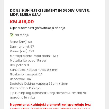
DONJI KUHINJSKI ELEMENT IN D60RV; UNIVER;
MDF, BIJELA SJAJ
KM 419,00
Cijena samo za gotovinsko plaćanje
Na stanju
Širina (cm): 60
Dubina (cm): 57
Visina (cm): 222
Materijal fronta: Medijapan – MDF
Materijal korpusa: Univer
Broj polica: 3
Kant traka: Korpus – ABS 0,5 mm
Nivelacioni nogari: DA
Usporivači: DA
Dodatak: Dubina korpusa 55cm + 2cm
Vrsta artikla: Kuhinja
Tip kuhinjskog elementa: Donji elementi, Elementi za
ugradnu tehniku
Napomena: Kuhinjski elementi se isporučuju bez