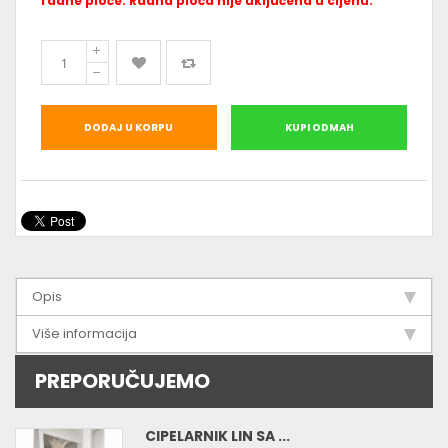
radne ploče. Radna ploča nije uključena u cijenu.
DODAJ U KORPU
KUPI ODMAH
Opis
Više informacija
PREPORUČUJEMO
CIPELARNIK LIN SA ...