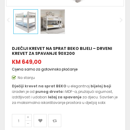
DJEČIJI KREVET NA SPRAT BEKO BIJELI – DRVENI
KREVET ZA SPAVANJE 90X200
KM 649,00
Cijena samo za gotovinsko plaćanje
Na stanju
Dječiji krevet na sprat BEKO
u elegantnoj
bijeloj boji
izrađen je od
punog drveta
i MDF-a, pružajući sigurnost,
izdržljivost i udoban
ležaj za spavanje
za djecu. Savršen je
za maksimalno iskorištavanje prostora u dječjoj sobi.