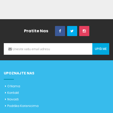
Pratite Nas
UPIŠI ME
UPOZNAJTE NAS
O Nama
Kontakt
Novosti
Podrška Korisnicima