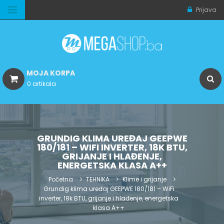
Prijava
MOJA KORPA
0 artikala
GRUNDIG KLIMA UREĐAJ GEEPWE
180/181 – WIFI INVERTER, 18K BTU,
GRIJANJE I HLAĐENJE,
ENERGETSKA KLASA A++
Početna
TEHNIKA
Klime i grijanje
Grundig klima uređaj GEEPWE 180/181 – WiFi
inverter, 18k BTU, grijanje i hlađenje, energetska
klasa A++