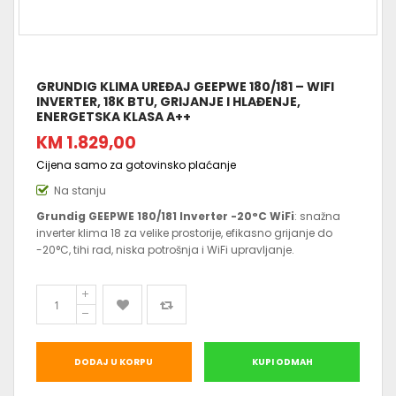
GRUNDIG KLIMA UREĐAJ GEEPWE 180/181 – WIFI
INVERTER, 18K BTU, GRIJANJE I HLAĐENJE,
ENERGETSKA KLASA A++
KM 1.829,00
Cijena samo za gotovinsko plaćanje
Na stanju
Grundig GEEPWE 180/181 Inverter -20°C WiFi
: snažna
inverter klima 18 za velike prostorije, efikasno grijanje do
-20°C, tihi rad, niska potrošnja i WiFi upravljanje.
DODAJ U KORPU
KUPI ODMAH