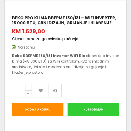
BEKO PRO KLIMA BBEPME 180/181 – WIFI INVERTER,
18 000 BTU, CRNI DIZAJN, GRIJANJE I HLAĐENJE
KM 1.629,00
Cijena samo za gotovinsko plaćanje
Na stanju
Beko BBEPME 180/181 Inverter WiFi Black
: snažna inverter
klima (~18 000 BTU) sa WiFi kontrolom, R32 rashladnim
sredstvom, tihi rad i moderan crni dizajn za grijanje i
hlađenje prostora.
DODAJ U KORPU
KUPI ODMAH