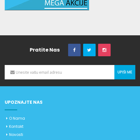
Pratite Nas
UPIŠI ME
UPOZNAJTE NAS
O Nama
Kontakt
Novosti