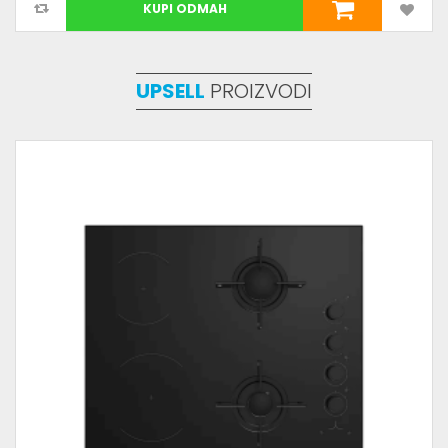
KUPI ODMAH
UPSELL
PROIZVODI