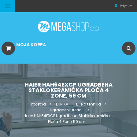
Prijava
MOJA KORPA
HAIER HAH64EXCP UGRADBENA
STAKLOKERAMIČKA PLOČA 4
ZONE, 59 CM
Početna
TEHNIKA
Bijela tehnika
Ugradbeni uređaji
Haier HAH64EXCP Ugradbena Staklokeramička
Ploča 4 Zone, 59 cm