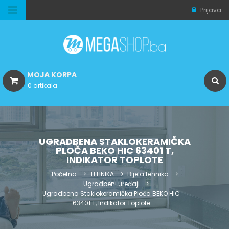
Prijava
MOJA KORPA
0 artikala
UGRADBENA STAKLOKERAMIČKA
PLOČA BEKO HIC 63401 T,
INDIKATOR TOPLOTE
Početna
TEHNIKA
Bijela tehnika
Ugradbeni uređaji
Ugradbena Staklokeramička Ploča BEKO HIC
63401 T, Indikator Toplote