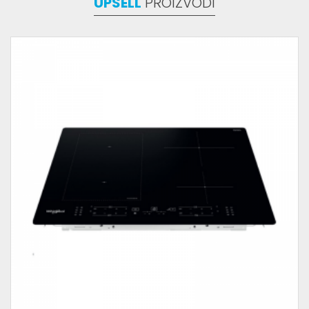
UPSELL
PROIZVODI