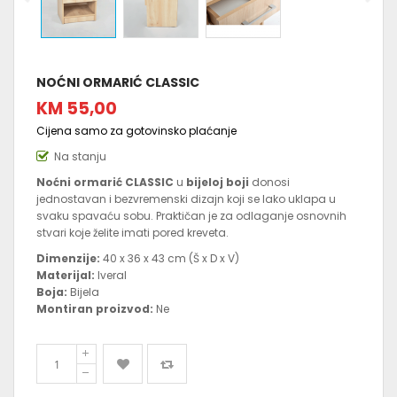
NOĆNI ORMARIĆ CLASSIC
KM 55,00
Cijena samo za gotovinsko plaćanje
Na stanju
Noćni ormarić CLASSIC
u
bijeloj boji
donosi
jednostavan i bezvremenski dizajn koji se lako uklapa u
svaku spavaću sobu. Praktičan je za odlaganje osnovnih
stvari koje želite imati pored kreveta.
Dimenzije:
40 x 36 x 43 cm (Š x D x V)
Materijal:
Iveral
Boja:
Bijela
Montiran proizvod:
Ne