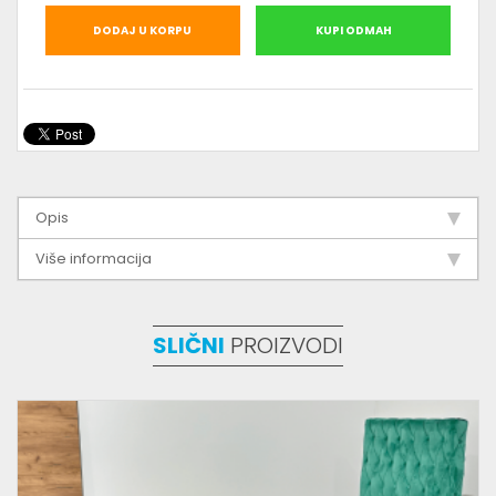
DODAJ U KORPU
KUPI ODMAH
Opis
Više informacija
SLIČNI
PROIZVODI