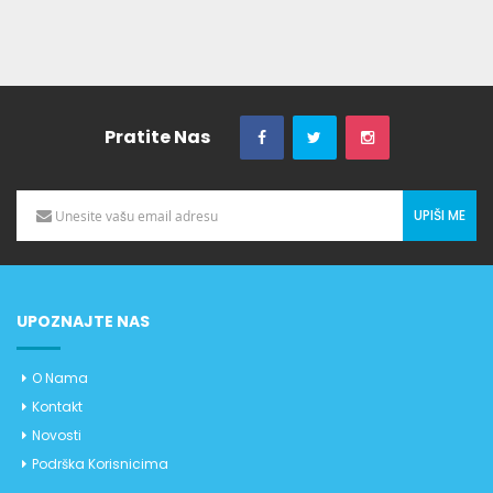
Pratite Nas
UPIŠI ME
UPOZNAJTE NAS
O Nama
Kontakt
Novosti
Podrška Korisnicima