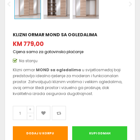
KLIZNI ORMAR MOND SA OGLEDALIMA
KM 779,00
Cijena samo za gotovinsko plaćanje
Na stanju
Klizni ormar
MOND sa ogledalima
u svijetlosmeđoj boji
predstavlja idealno rješenje za moderan i funkcionalan
prostor. Zahvaljujući kliznim vratima i velikim ogledalima,
ovaj ormar štedi prostor i vizuelno ga proširuje, dok
kvalitetna izrada osigurava dugotrajnost.
DODAJ U KORPU
KUPI ODMAH