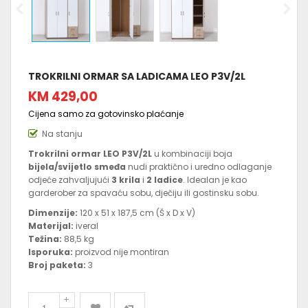
TROKRILNI ORMAR SA LADICAMA LEO P3V/2L
KM 429,00
Cijena samo za gotovinsko plaćanje
Na stanju
Trokrilni ormar LEO P3V/2L
u kombinaciji boja
bijela/svijetlo smeđa
nudi praktično i uredno odlaganje
odjeće zahvaljujući
3 krila
i
2 ladice
. Idealan je kao
garderober za spavaću sobu, dječiju ili gostinsku sobu.
Dimenzije:
120 x 51 x 187,5 cm (Š x D x V)
Materijal:
iveral
Težina:
88,5 kg
Isporuka:
proizvod nije montiran
Broj paketa:
3