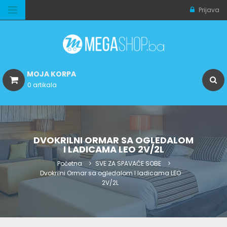
Prijava
MOJA KORPA
0 artikala
DVOKRILNI ORMAR SA OGLEDALOM
I LADICAMA LEO 2V/2L
Početna
SVE ZA SPAVAĆE SOBE
Dvokrilni Ormar sa ogledalom I ladicama LEO
2V/2L