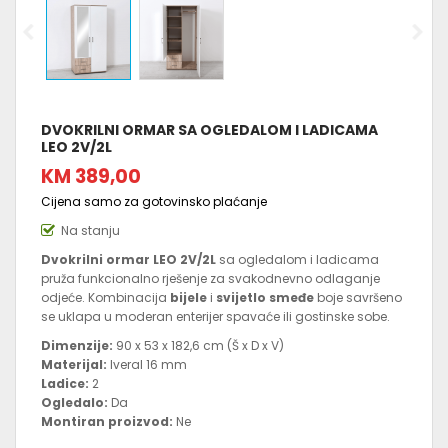
DVOKRILNI ORMAR SA OGLEDALOM I LADICAMA
LEO 2V/2L
KM 389,00
Cijena samo za gotovinsko plaćanje
Na stanju
Dvokrilni ormar LEO 2V/2L
sa ogledalom i ladicama
pruža funkcionalno rješenje za svakodnevno odlaganje
odjeće. Kombinacija
bijele
i
svijetlo smeđe
boje savršeno
se uklapa u moderan enterijer spavaće ili gostinske sobe.
Dimenzije:
90 x 53 x 182,6 cm (Š x D x V)
Materijal:
Iveral 16 mm
Ladice:
2
Ogledalo:
Da
Montiran proizvod:
Ne