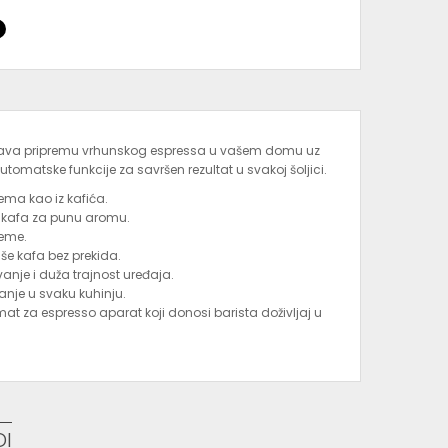
a pripremu vrhunskog espressa u vašem domu uz
utomatske funkcije za savršen rezultat u svakoj šoljici.
ema kao iz kafića.
 kafa za punu aromu.
jeme.
še kafa bez prekida.
nje i duža trajnost uređaja.
anje u svaku kuhinju.
mat za espresso aparat koji donosi barista doživljaj u
DI