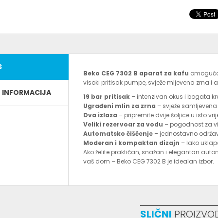
S
Beko CEG 7302 B aparat za kafu
omogućav
visoki pritisak pumpe, svježe mljevena zrna i a
E INFORMACIJA
19 bar pritisak
– intenzivan okus i bogata kr
Ugrađeni mlin za zrna
– svježe samljevena
Dva izlaza
– pripremite dvije šoljice u isto vri
Veliki rezervoar za vodu
– pogodnost za vi
Automatsko čišćenje
– jednostavno održava
Moderan i kompaktan dizajn
– lako uklap
Ako želite praktičan, snažan i elegantan auto
vaš dom – Beko CEG 7302 B je idealan izbor.
SLIČNI
PROIZVO