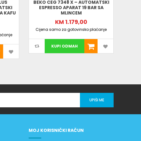
LUS
BEKO CEG 7348 X – AUTOMATSKI
DE’LO
ATSKI
ESPRESSO APARAT 19 BAR SA
A KAFU
MLINCEM
SUP
ESPR
KM 1.179,00
Cijena samo za gotovinsko plaćanje
aćanje
Cijen
KUPI ODMAH
UPIŠI ME
MOJ KORISNIČKI RAČUN