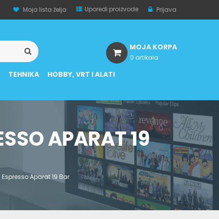
Uporedi proizvode
Moja lista želja
Prijava
MOJA KORPA
0 artikala
A
TEHNIKA
HOBBY, VRT I ALATI
ESSO APARAT 19
 Espresso Aparat 19 Bar