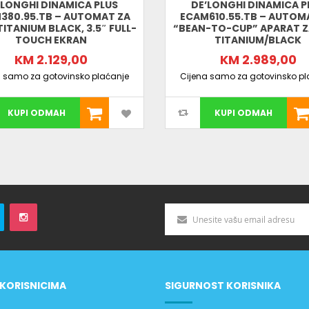
’LONGHI DINAMICA PLUS
DE’LONGHI DINAMICA P
380.95.TB – AUTOMAT ZA
ECAM610.55.TB – AUTOM
TITANIUM BLACK, 3.5″ FULL-
“BEAN-TO-CUP” APARAT Z
TOUCH EKRAN
TITANIUM/BLACK
KM 2.129,00
KM 2.989,00
a samo za gotovinsko plaćanje
Cijena samo za gotovinsko pl
KUPI ODMAH
KUPI ODMAH
KORISNICIMA
SIGURNOST KORISNIKA