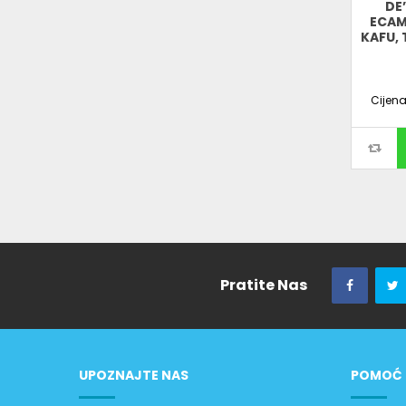
DE
ECAM
KAFU, 
Cijen
Pratite Nas
UPOZNAJTE NAS
POMOĆ 