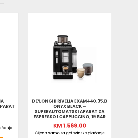
IA –
DE’LONGHI RIVELIA EXAM440.35.B
DELON
APARAT
ONYX BLACK –
– ES
SUPERAUTOMATSKI APARAT ZA
ESPRESSO I CAPPUCCINO, 19 BAR
KM 1.569,00
aćanje
Cijen
Cijena samo za gotovinsko plaćanje