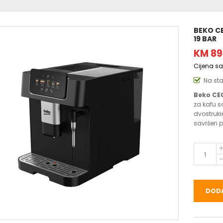
BEKO C
19 BAR
KM 89
Cijena s
Na st
Beko CE
za kafu s
dvostruk
savršen 
DODA