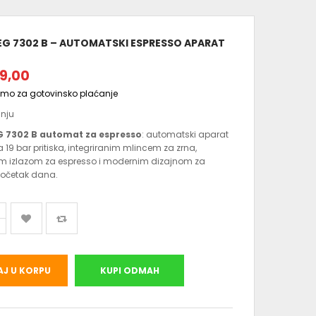
EG 7302 B – AUTOMATSKI ESPRESSO APARAT
9,00
amo za gotovinsko plaćanje
anju
G 7302 B automat za espresso
: automatski aparat
a 19 bar pritiska, integriranim mlincem za zrna,
im izlazom za espresso i modernim dizajnom za
početak dana.
J U KORPU
KUPI ODMAH