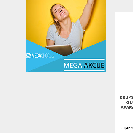
KRUPS
GU
APARA
Cijen