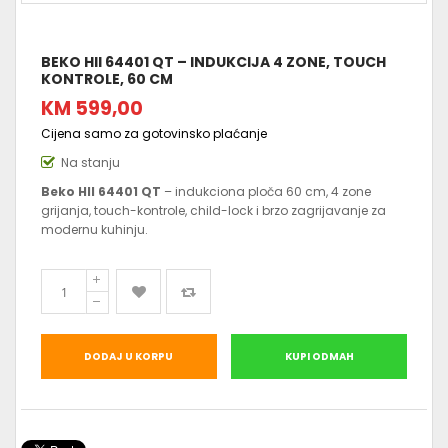
BEKO HII 64401 QT – INDUKCIJA 4 ZONE, TOUCH
KONTROLE, 60 CM
KM 599,00
Cijena samo za gotovinsko plaćanje
Na stanju
Beko HII 64401 QT
– indukciona ploča 60 cm, 4 zone
grijanja, touch-kontrole, child-lock i brzo zagrijavanje za
modernu kuhinju.
DODAJ U KORPU
KUPI ODMAH