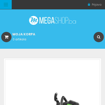
Prijava
MOJA KORPA
0 artikala