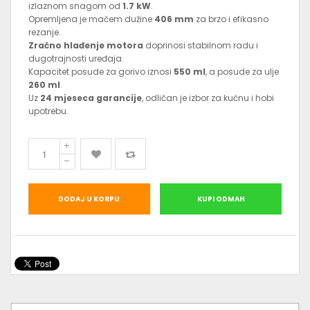
izlaznom snagom od
1.7 kW
.
Opremljena je mačem dužine
406 mm
za brzo i efikasno
rezanje.
Zračno hlađenje motora
doprinosi stabilnom radu i
dugotrajnosti uređaja.
Kapacitet posude za gorivo iznosi
550 ml
, a posude za ulje
260 ml
.
Uz
24 mjeseca garancije
, odličan je izbor za kućnu i hobi
upotrebu.
DODAJ U KORPU
KUPI ODMAH