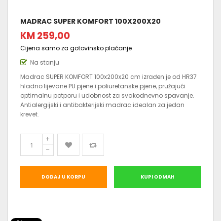
MADRAC SUPER KOMFORT 100X200X20
KM 259,00
Cijena samo za gotovinsko plaćanje
Na stanju
Madrac SUPER KOMFORT 100x200x20 cm izrađen je od HR37
hladno lijevane PU pjene i poliuretanske pjene, pružajući
optimalnu potporu i udobnost za svakodnevno spavanje.
Antialergijski i antibakterijski madrac idealan za jedan
krevet.
DODAJ U KORPU
KUPI ODMAH