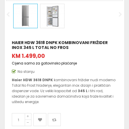
HAIER HDW 3618 DNPK KOMBINOVANI FRIŽIDER
INOX 345 L TOTAL NO FROS
KM 1.499,00
Cijena samo za gotovinsko plaćanje
Na stanju
Haier HDW 3618 DNPK
kombinovani frižider nudi moderno
Total No Frost hlađenje, elegantan inox dizajn i praktičan
dispenzer vode. Uz veliki kapacitet od
345 L
i tihi rad,
idealan je za savremena domaćinstva koja traže kvalitet i
uštedu energije.