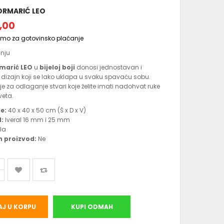
ORMARIĆ LEO
,00
amo za gotovinsko plaćanje
anju
marić LEO
u
bijeloj boji
donosi jednostavan i
izajn koji se lako uklapa u svaku spavaću sobu.
 je za odlaganje stvari koje želite imati nadohvat ruke
veta.
e:
40 x 40 x 50 cm (Š x D x V)
l:
Iveral 16 mm i 25 mm
la
 proizvod:
Ne
J U KORPU
KUPI ODMAH