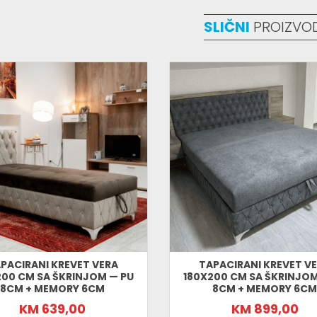
Težina:
12,5 kg
Montiran proizvod:
SLIČNI
Ne
PROIZVO
Broj paketa:
1
Održavanje
Za čišćenje koristiti
suhu i mekanu krpu
za p
Po potrebi koristiti
blago vlažnu krpu
, a zat
PACIRANI KREVET VERA
TAPACIRANI KREVET V
200 CM SA ŠKRINJOM — PU
180X200 CM SA ŠKRINJOM
8CM + MEMORY 6CM
8CM + MEMORY 6CM
KM 639,00
KM 899,00