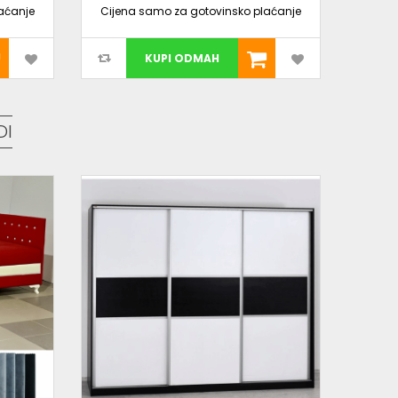
aćanje
Cijena samo za gotovinsko plaćanje
Cijen
KUPI ODMAH
DI