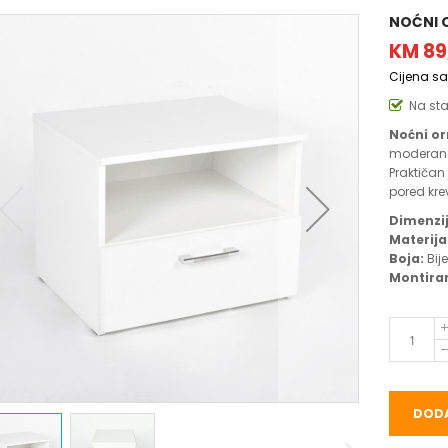
NOĆNI 
KM 89
Cijena s
Na st
Noćni or
moderan d
Praktičan
pored kre
Dimenzij
Materija
Boja:
Bije
Montiran
DODA