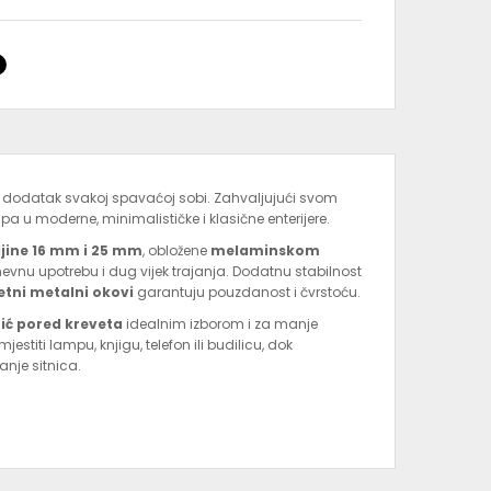
ki dodatak svakoj spavaćoj sobi. Zahvaljujući svom
apa u moderne, minimalističke i klasične enterijere.
ljine 16 mm i 25 mm
, obložene
melaminskom
evnu upotrebu i dug vijek trajanja. Dodatnu stabilnost
etni metalni okovi
garantuju pouzdanost i čvrstoću.
ić pored kreveta
idealnim izborom i za manje
titi lampu, knjigu, telefon ili budilicu, dok
nje sitnica.
ubina 40 cm