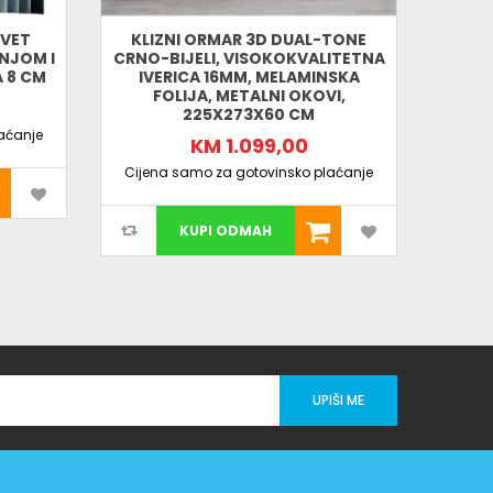
EVET
KLIZNI ORMAR 3D DUAL-TONE
DJEČ
INJOM I
CRNO-BIJELI, VISOKOKVALITETNA
NATUR
 8 CM
IVERICA 16MM, MELAMINSKA
P
FOLIJA, METALNI OKOVI,
225X273X60 CM
aćanje
Cijen
KM 1.099,00
Cijena samo za gotovinsko plaćanje
KUPI ODMAH
UPIŠI ME