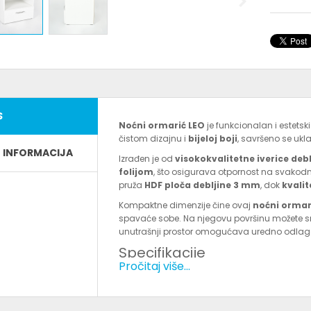
S
Noćni ormarić LEO
je funkcionalan i estets
čistom dizajnu i
bijeloj boji
, savršeno se ukl
E INFORMACIJA
Izrađen je od
visokokvalitetne iverice deb
folijom
, što osigurava otpornost na svakodn
pruža
HDF ploča debljine 3 mm
, dok
kvalit
Kompaktne dimenzije čine ovaj
noćni ormar
spavaće sobe. Na njegovu površinu možete smjes
unutrašnji prostor omogućava uredno odlaga
Specifikacije
Pročitaj više...
Model:
LEO
Boja:
Bijela
Materijal:
Iveral 16 mm i 25 mm, HDF 3 mm
Dimenzije:
Visina 50 cm • Širina 40 cm • D