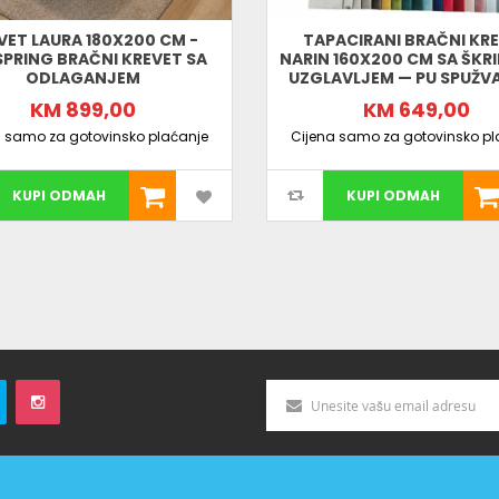
VET LAURA 180X200 CM -
TAPACIRANI BRAČNI KR
PRING BRAČNI KREVET SA
NARIN 160X200 CM SA ŠKR
ODLAGANJEM
UZGLAVLJEM — PU SPUŽVA
KM 899,00
KM 649,00
a samo za gotovinsko plaćanje
Cijena samo za gotovinsko pl
KUPI ODMAH
KUPI ODMAH