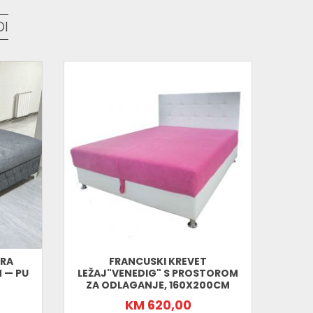
DI
rašinu.
im obrisati suhom.
ERA
FRANCUSKI KREVET
DRV
 — PU
LEŽAJ"VENEDIG" S PROSTOROM
ZA ODLAGANJE, 160X200CM
KM 620,00