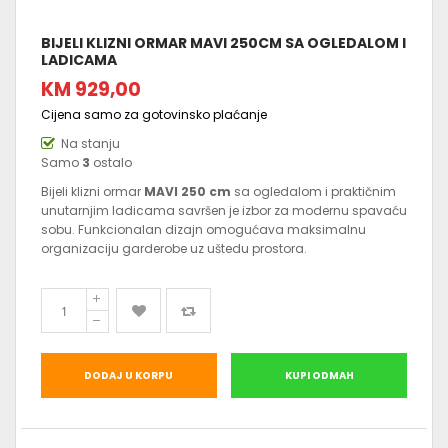
BIJELI KLIZNI ORMAR MAVI 250CM SA OGLEDALOM I
LADICAMA
KM 929,00
Cijena samo za gotovinsko plaćanje
Na stanju
Samo
3
ostalo
Bijeli klizni ormar
MAVI 250 cm
sa ogledalom i praktičnim
unutarnjim ladicama savršen je izbor za modernu spavaću
sobu. Funkcionalan dizajn omogućava maksimalnu
organizaciju garderobe uz uštedu prostora.
DODAJ U KORPU
KUPI ODMAH