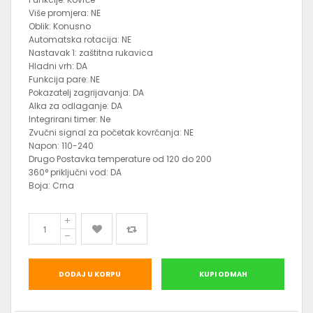
Više promjera: NE
Oblik: Konusno
Automatska rotacija: NE
Nastavak 1: zaštitna rukavica
Hladni vrh: DA
Funkcija pare: NE
Pokazatelj zagrijavanja: DA
Alka za odlaganje: DA
Integrirani timer: Ne
Zvučni signal za početak kovrčanja: NE
Napon: 110-240
Drugo Postavka temperature od 120 do 200
360° priključni vod: DA
Boja: Crna
DODAJ U KORPU
KUPI ODMAH