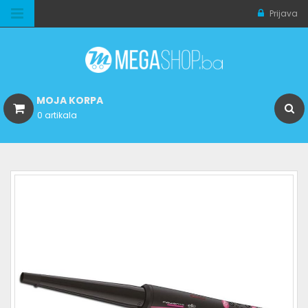
Prijava
MOJA KORPA
0 artikala