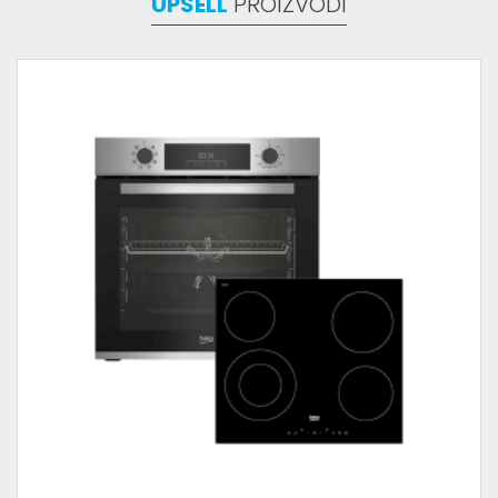
UPSELL
PROIZVODI