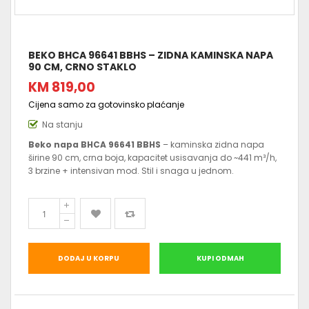
BEKO BHCA 96641 BBHS – ZIDNA KAMINSKA NAPA
90 CM, CRNO STAKLO
KM 819,00
Cijena samo za gotovinsko plaćanje
Na stanju
Beko napa BHCA 96641 BBHS
– kaminska zidna napa
širine 90 cm, crna boja, kapacitet usisavanja do ~441 m³/h,
3 brzine + intensivan mod. Stil i snaga u jednom.
DODAJ U KORPU
KUPI ODMAH