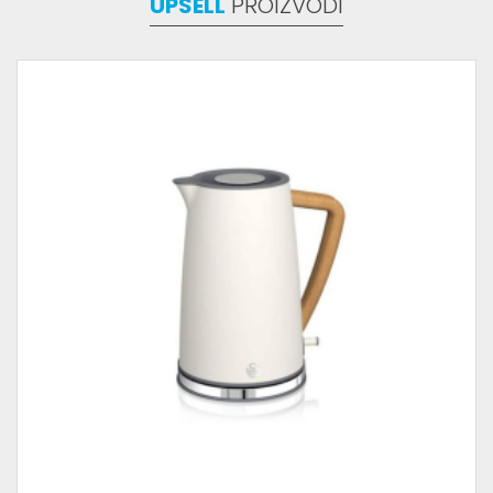
UPSELL
PROIZVODI