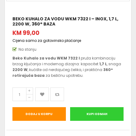
BEKO KUHALO ZA VODU WKM 7322 I – INOX, 1,7 L,
2200 W, 360° BAZA
KM 99,00
Cijena samo za gotovinsko plaćanje
Na stanju
Beko Kuhalo za vodu WKM 7322 I
pruža kombinaciju
brzog ključanja i moder­nog dizajna: kapacitet
1,7 L
, snaga
2200 W
, kućište od nerđajućeg čelika, i praktična
360°
rotirajuća baza
za bežičnu upotrebu.
DODAJ U KORPU
KUPI ODMAH