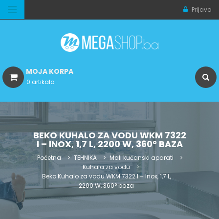
Prijava
MOJA KORPA
0 artikala
BEKO KUHALO ZA VODU WKM 7322
I – INOX, 1,7 L, 2200 W, 360° BAZA
Početna
TEHNIKA
Mali kućanski aparati
Kuhala za vodu
Beko Kuhalo za vodu WKM 7322 I – Inox, 1,7 L,
2200 W, 360° baza